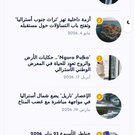
أزمة داخلية تهز “تراث جنوب أستراليا”
2
وتفتح باب التساؤلات حول مستقبله
مايو 4, 2026
“Ngura Puḻka”… حكايات الأرض
3
والروح تعود للحياة في المعرض
الوطني الأسترالي
أبريل 17, 2026
الإعصار “ناريل” يضع شمال أستراليا
4
في مواجهة مباشرة مع غضب المناخ
مارس 19, 2026
خواطر الأسبوع 23 يناير 2026