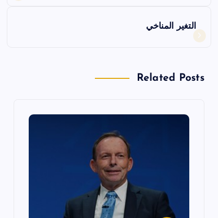
فّ
التغير المناخي
ح
ا
Related Posts
ل
م
ق
ا
ل
ا