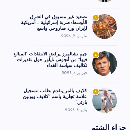
تصعيد غير مسبوق في الشرق
3
الأوسط: ضربة إسرائيلية – أمريكية
لإيران ورد صاروخي واسع
مارس 2, 2026
جيم تشالمرز يرفض الانتقادات “المبالغ
4
فيها” من أنجوس تايلور حول تقديرات
تكاليف سياسة الغداء
فبراير 4, 2025
كلايف بالمر يتقدم بطلب لتسجيل
5
علامة تجارية باسم “كلايف وبولين
بارتي”
يناير 5, 2025
جزاء الشتم