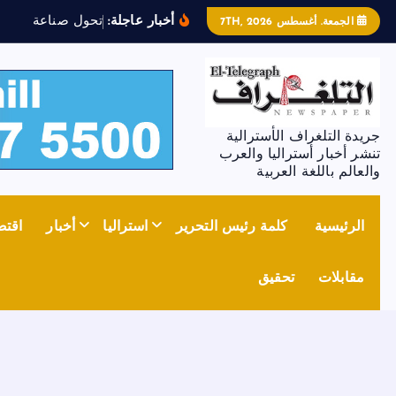
أخبار عاجلة:
ت
ح
و
ل
ص
ن
ا
ع
ة
ا
ل
ص
ل
ب
الجمعة. أغسطس 7TH, 2026
جريدة التلغراف الأسترالية
تنشر أخبار أستراليا والعرب
والعالم باللغة العربية
الرئيسية
كلمة رئيس التحرير
استراليا
أخبار
اقتص
مقابلات
تحقيق