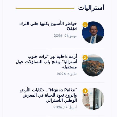
أستراليات
خواطر الأسبوع يكتبها هاني الترك
1
OAM
يونيو 26, 2026
أزمة داخلية تهز “تراث جنوب
2
أستراليا” وتفتح باب التساؤلات حول
مستقبله
مايو 4, 2026
“Ngura Puḻka”… حكايات الأرض
3
والروح تعود للحياة في المعرض
الوطني الأسترالي
أبريل 17, 2026