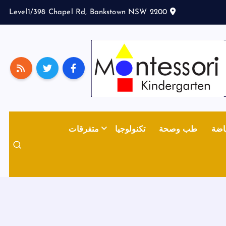
Level1/398 Chapel Rd, Bankstown NSW 2200
اضة
طب وصحة
تكنولوجيا
متفرقات