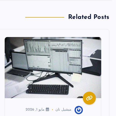
فّ
Related Posts
ح
ا
ل
م
ق
ا
ميشيل نان
مايو 1, 2026
ل