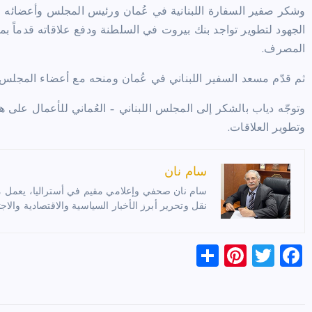
وشكر صفير السفارة اللبنانية في عُمان ورئيس المجلس وأعضائه وال
الجهود لتطوير تواجد بنك بيروت في السلطنة ودفع علاقاته قدماً ب
المصرف
.
ثم قدّم مسعد السفير اللبناني في عُمان ومنحه مع أعضاء المجلس، 
وتوجّه دياب بالشكر إلى المجلس اللبناني – العُماني للأعمال على ه
وتطوير العلاقات
.
سام نان
سام نان صحفي وإعلامي مقيم في أستراليا، يعمل مترج
نقل وتحرير أبرز الأخبار السياسية والاقتصادية والاجت
S
Pi
T
F
h
nt
wi
a
ar
er
tt
c