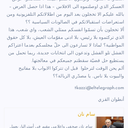
العسكر الذي اوصلتموه الى الافلاس – هذا اذا حصل العرض –
بالله عليكم الا تخجلون بعد اليوم من اطلالاتكم التلفزيونية ومن
استعراضات استقبالاتكم في الصالونات السياسية ؟؟
ألا تخجلون بأن تسمّوا انفسكم ممثلي الشعب، واي شعب، هذا
الذي تركتموه بلا رئيس، بلا ادنى مقوّمات العيش، بلا كل حقوق
المواطنية؟ لماذا لا تسارعون الى حلّ مجلسكم بعدما اعتراكم
الفشل تلو الفشل وتدعون الى انتخابات جديدة، ربما تحمل من
يستطيع حل قضيّة سقطتم جميعكم في معالجتها.
ألم يحن الوقت لترحلوا قبل ان تتركوا الابواب بلا مفاتيح
والبيوت بلا ناس.. يا مصدّري الزبالة؟؟
tkazzi@eltelegraph.com
أنطوان القزي
سام نان
سام نان صحفي وإعلامي مقيم في أستراليا، يعمل