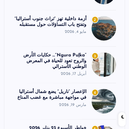
أزمة داخلية تهز “تراث جنوب أستراليا”
2
وتفتح باب التساؤلات حول مستقبله
مايو 4, 2026
“Ngura Puḻka”… حكايات الأرض
3
والروح تعود للحياة في المعرض
الوطني الأسترالي
أبريل 17, 2026
الإعصار “ناريل” يضع شمال أستراليا
4
في مواجهة مباشرة مع غضب المناخ
مارس 19, 2026
خواطر الأسبوع 23 يناير 2026