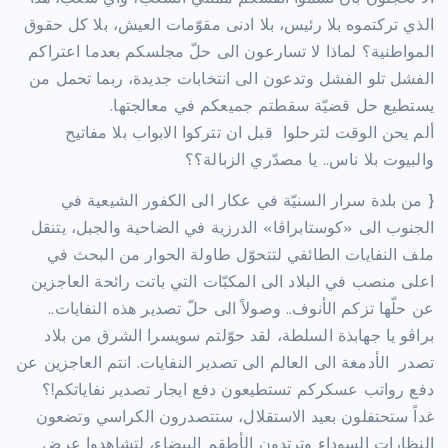
الذي تركتموه بلا رئيس، بلا ادنى مقوّمات العيش، بلا كل حقوق
المواطنية؟ لماذا لا تسارعون الى حلّ مجلسكم بعدما اعتراكم
الفشل تلو الفشل وتدعون الى انتخابات جديدة، ربما تحمل من
يستطيع حل قضيّة سقطتم جميعكم في معالجتها.
ألم يحن الوقت لترحلوا قبل ان تتركوا الابواب بلا مفاتيح
والبيوت بلا ناس.. يا مصدّري الزبالة؟؟
{ من بلدة سرار السنيّة في عكار الى الكفور الشيعية في
الجنوب الى «كوستابراڤا» الدرزية في الضاحية والجبل، يتنقل
ملف النفايات الطائفي لتتحوّل طاولة الحوار من البحث في
اعلى منصب في البلاد الى المكبّات التي باتت رائحة العاجزين
عن حلّها تزكم الأنوف.. وصولاً الى حلّ تصدير هذه النفايات..
براڤو يا جهابذة السلطة، لقد حوّلتم سويسرا الشرق من بلاد
تصدر الأدمغة الى العالم الى تصدير النفايات. انتم العاجزين عن
دفع رواتب عسكركم تستطيعون دفع ايجار تصدير نفاياتكم!؟
غداً ستحتفلون بعيد الاستقلال، ستتصدرون الكراسي وتضعون
النظارات السوداء وترتدون الأطقم البيضاء، لتشاهدوا عرض