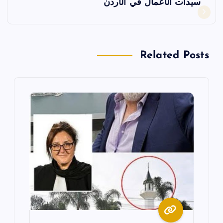
سيدات الأعمال في الأردن
ح
ا
Related Posts
ل
م
ق
ا
ل
ا
ت