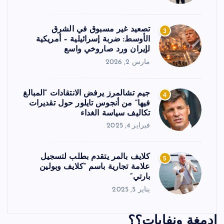
تصعيد غير مسبوق في الشرق
3
الأوسط: ضربة إسرائيلية – أمريكية
لإيران ورد صاروخي واسع
مارس 2, 2026
جيم تشالمرز يرفض الانتقادات “المبالغ
4
فيها” من أنجوس تايلور حول تقديرات
تكاليف سياسة الغداء
فبراير 4, 2025
كلايف بالمر يتقدم بطلب لتسجيل
5
علامة تجارية باسم “كلايف وبولين
بارتي”
يناير 5, 2025
ادمغة ونفايات؟؟