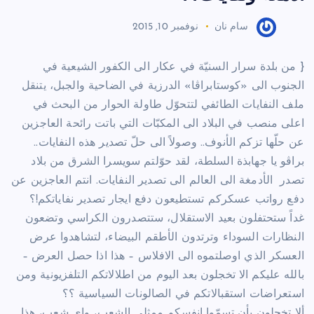
سام نان
نوفمبر 10, 2015
{ من بلدة سرار السنيّة في عكار الى الكفور الشيعية في
الجنوب الى «كوستابراڤا» الدرزية في الضاحية والجبل، يتنقل
ملف النفايات الطائفي لتتحوّل طاولة الحوار من البحث في
اعلى منصب في البلاد الى المكبّات التي باتت رائحة العاجزين
عن حلّها تزكم الأنوف.. وصولاً الى حلّ تصدير هذه النفايات..
براڤو يا جهابذة السلطة، لقد حوّلتم سويسرا الشرق من بلاد
تصدر الأدمغة الى العالم الى تصدير النفايات. انتم العاجزين عن
دفع رواتب عسكركم تستطيعون دفع ايجار تصدير نفاياتكم!؟
غداً ستحتفلون بعيد الاستقلال، ستتصدرون الكراسي وتضعون
النظارات السوداء وترتدون الأطقم البيضاء، لتشاهدوا عرض
العسكر الذي اوصلتموه الى الافلاس – هذا اذا حصل العرض –
بالله عليكم الا تخجلون بعد اليوم من اطلالاتكم التلفزيونية ومن
استعراضات استقبالاتكم في الصالونات السياسية ؟؟
ألا تخجلون بأن تسمّوا انفسكم ممثلي الشعب، واي شعب، هذا