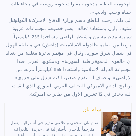
الهجومية للنظام مدعومة بغارات جوية روسية في محافظات
حماه وحلب وادلب».
الى ذلك، رحب الناطق باسم وزارة الدفاع الاميركية الكولونيل
ستيف وارن باستعادة تحالف يضم خصوصا مجموعات عربية
سورية مدعومة من واشنطن اراضي مساحتها 255 كيلومتراً
مربعا من تنظيم «الدولة الاسلامية» (داعش) في منطقة الهول
في شمال شرق سوريا. وقال في مؤتمر بدائرة مغلقة من بغداد
ان «القوى الديموقراطية السورية» و»مكونها العربي صدا
مجموعة الدولة الاسلامية واستعادا 255 كيلومتراً مربعا من
الاراضي». واضاف انه تقدم صغير، لكنه «يدل على جدوى»
برنامج الدعم الاميركي للتحالف العربي السوري الذي القيت
اليه ذخائر في 12 تشرين الاول من طائرات اميركية.
سام نان
سام نان صحفي وإعلامي مقيم في أستراليا، يعمل
مترجماً للأخبار الأسترالية في جريدة التلغراف
اللبنانية، حيث يتولى نقل وتحرير أبرز الأخبار