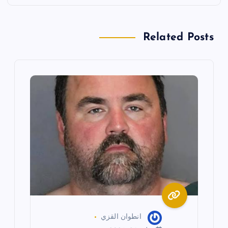
ا
Related Posts
ل
م
ق
ا
ل
ا
ت
انطوان القزي