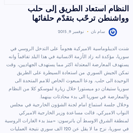
النظام استعاد الطريق إلى حلب
وواشنطن ترحّب بتقدّم حلفائها
سام نان
نوفمبر 9, 2015
شنت الديبلوماسية الاميركية هجوماً على التدخل الروسي في
سوريا، مؤكدة انه زاد الأزمة الانسانية في هذا البلد تفاقماً وانه
يستهدف المعارضة المعتدلة اكثر مما يستهدف الجهاديين، وقت
تمكن الجيش السوري من استعادة السيطرة على الطريق
الوحيدة الى حلب. ودعا المبعوث الخاص للامم المتحدة الى
سوريا ستيفان دو ميستورا خلال زيارة لموسكو كلا من النظام
والمعارضة في سوريا الى بدء محادثات بينهما.
وخلال جلسة استماع امام لجنة الشؤون الخارجية في مجلس
النواب الاميركي، قالت مساعدة وزير الخارجية الاميركي
لمنطقة الشرق الاوسط آن باترسون: «منذ بدء الغارات الروسية
في سوريا، نزح ما لا يقل عن 120 الف سوري نتيجة العمليات