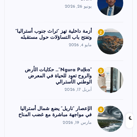
يونيو 26, 2026
أزمة داخلية تهز “تراث جنوب أستراليا”
2
وتفتح باب التساؤلات حول مستقبله
مايو 4, 2026
“Ngura Puḻka”… حكايات الأرض
3
والروح تعود للحياة في المعرض
الوطني الأسترالي
أبريل 17, 2026
الإعصار “ناريل” يضع شمال أستراليا
4
في مواجهة مباشرة مع غضب المناخ
مارس 19, 2026