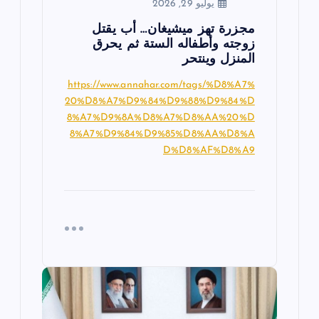
يوليو 29, 2026
مجزرة تهز ميشيغان… أب يقتل
زوجته وأطفاله الستة ثم يحرق
المنزل وينتحر
https://www.annahar.com/tags/%D8%A7%
20%D8%A7%D9%84%D9%88%D9%84%D
8%A7%D9%8A%D8%A7%D8%AA%20%D
8%A7%D9%84%D9%85%D8%AA%D8%A
D%D8%AF%D8%A9