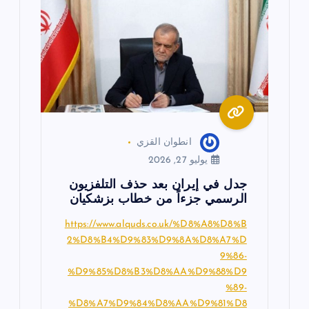
انطوان القزي
يوليو 27, 2026
جدل في إيران بعد حذف التلفزيون
الرسمي جزءاً من خطاب بزشكيان
https://www.alquds.co.uk/%D8%A8%D8%B
2%D8%B4%D9%83%D9%8A%D8%A7%D
9%86-
%D9%85%D8%B3%D8%AA%D9%88%D9
%89-
%D8%A7%D9%84%D8%AA%D9%81%D8