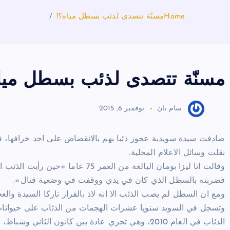
Home
مسنّة تتصدى لذئب بسطل مياه؟!
مسنّة تتصدى لذئب بسطل ميا
سام نان
نوفمبر 6, 2015
صادفت سيدة سويدية عجوز ذئبا يهم بالانقضاض على احد خرافها، ف
نقلت وسائل الاعلام المحلية.
وقالت انا ليزا بومان البالغة من ال
فضربته بالسطل الذي كان في يدي ووقفت في وضعية قتال».
ومع ان السطل لم يصب الذئب الا انه لاذ بالفرار تاركا السيدة والع
وتسجل في السويد سنويا عشرات الهجمات من الذئاب على حيوان
الذئاب في العام 2010، وهي تجري عادة بين كانون الثاني وشباط، وهي تشرع في حال كانت الذئاب تشكل خطرا على المواشي.