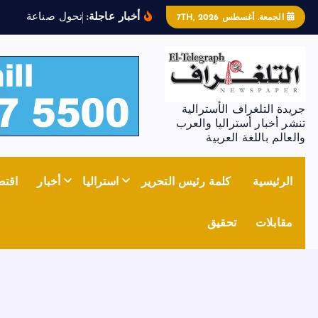
أخبار عاجلة:
ت
ح
و
ل
ص
ن
ا
ع
ة
ا
ل
ص
ل
ب
الجمعة. أغسطس 7TH, 2026
جريدة التلغراف الأسترالية
تنشر أخبار أستراليا والعرب
والعالم باللغة العربية
الرئيسية
كلمة رئيس التحرير
استراليا
أخبار
اقتص
مقابلات
تحقيق