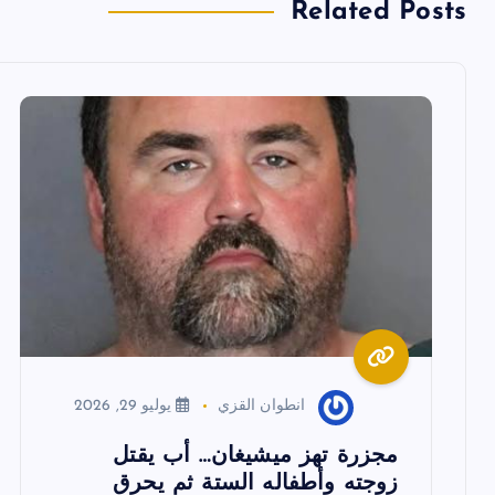
ا
Related Posts
ل
م
ق
ا
ل
ا
انطوان القزي
يوليو 29, 2026
ت
مجزرة تهز ميشيغان… أب يقتل
زوجته وأطفاله الستة ثم يحرق