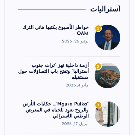
أستراليات
خواطر الأسبوع يكتبها هاني الترك
1
OAM
يونيو 26, 2026
أزمة داخلية تهز “تراث جنوب
2
أستراليا” وتفتح باب التساؤلات حول
مستقبله
مايو 4, 2026
“Ngura Puḻka”… حكايات الأرض
3
والروح تعود للحياة في المعرض
الوطني الأسترالي
أبريل 17, 2026