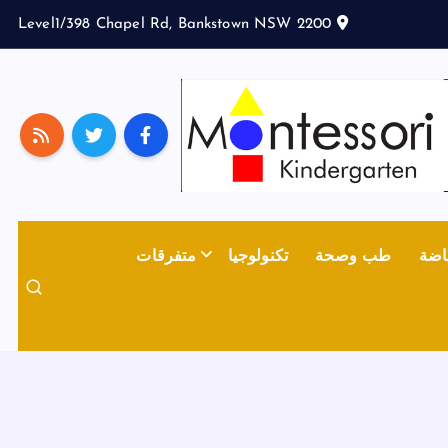
Level1/398 Chapel Rd, Bankstown NSW 2200
اضة
طب وصحة
تكنولوجيا
متفرقات