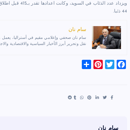
44 ذئبا.
سام نان
سام نان صحفي وإعلامي مقيم في أستراليا، يعمل مترج
نقل وتحرير أبرز الأخبار السياسية والاقتصادية والاجت
S
Pi
T
F
h
nt
wi
a
ar
er
tt
c
e
es
er
e
t
b
o
o
k
سام نان