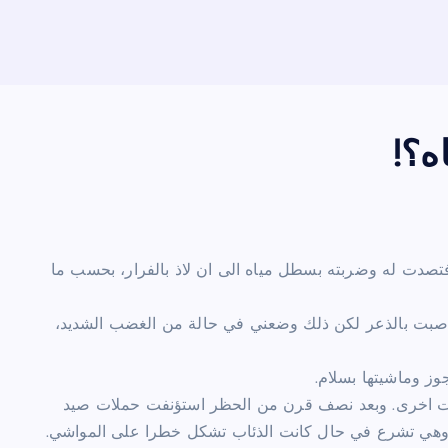
ه؟!
تصدت له وضربته بسطل مياه الى ان لاذ بالفرار، بحسب ما
عمر 75 عاما «حين رأيت الذئب اصبت بالذعر لكن ذلك وضعني في حالة من الغضب الشديد،
جوز وماشيتها بسلام.
ات اخرى. وبعد نصف قرن من الحظر استؤنفت حملات صيد