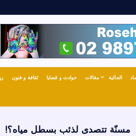
ف
ي
اد
الجالية
مقالات
حوادث و قضايا
ثقافة و فنون
ري
مسنّة تتصدى لذئب بسطل مياه؟!