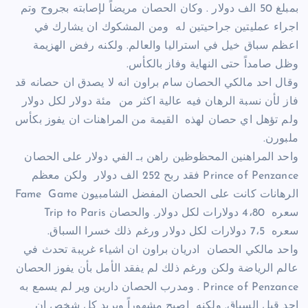
بمبلغ 50 الف دولار . وكان الحصان مريضاً لإصابته بجروح وتم
اجراء عمليتين جراحيتين له ومن المشكوك ان يشارك في
اعظم سباق خيل في استراليا والعالم. ولكنه رفض الهزيمة
وظل صامداً حتى النهاية وفاز بالكأس.
وقال احد مالكي الحصان سام براون انه لا يصدق ان حصانه قد
فاز لأن نسبة الرهان فيه عالية اكثر من مئة دولار لكل دولار
ولم تؤهل اي حصان لهذه القيمة من المراهنات ان يفوز بكأس
ملبورن.
واحد المراهنين المحظوظين راهن بـ الفي دولار على الحصان
Prince of Penzance فقد ربح 252 الف دولار ولكن معظم
الرهانات كانت على الحصان المفضل الشامبيون Fame Game
سعره 4،80 دولارات لكل دولار. والحصان Trip to Paris
سعره 7،5 دولارات لكل دولار ورغم ذلك خسرا السباق.
واحد مالكي الحصان ادريان براون ان اشياء غريبة تحدث في
عالم الرياضة ولكن ورغم ذلك لم يفقد الأمل بأن يفوز الحصان
Prince of Penzance . ومدرب الحصان دارين وير لم يسمع به
احد قبل السباق. ولكنه اصبح مشهوراً ويريد كل شخص ان