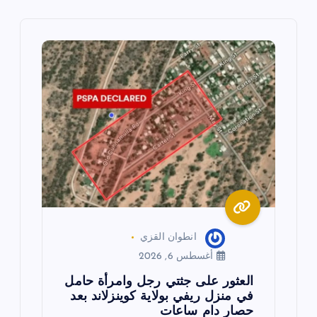
م
ق
ا
ل
ا
ت
انطوان القزي
أغسطس 6, 2026
العثور على جثتي رجل وامرأة حامل
في منزل ريفي بولاية كوينزلاند بعد
حصار دام ساعات