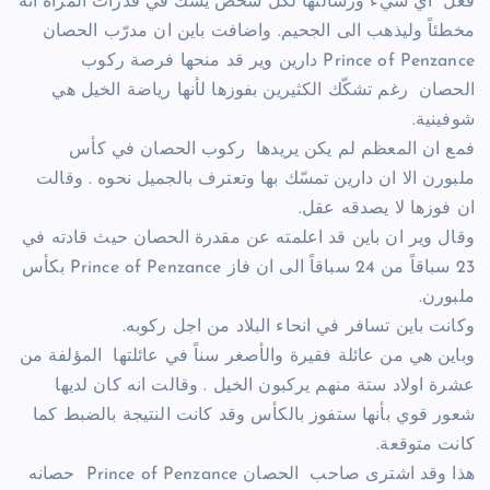
فعل اي شيء ورسالتها لكل شخص يشكّ في قدرات المرأة انه
مخطئاً وليذهب الى الجحيم. واضافت باين ان مدرّب الحصان
Prince of Penzance دارين وير قد منحها فرصة ركوب
الحصان رغم تشكّك الكثيرين بفوزها لأنها رياضة الخيل هي
شوفينية.
فمع ان المعظم لم يكن يريدها ركوب الحصان في كأس
ملبورن الا ان دارين تمسّك بها وتعترف بالجميل نحوه . وقالت
ان فوزها لا يصدقه عقل.
وقال وير ان باين قد اعلمته عن مقدرة الحصان حيث قادته في
23 سباقاً من 24 سباقاً الى ان فاز Prince of Penzance بكأس
ملبورن.
وكانت باين تسافر في انحاء البلاد من اجل ركوبه.
وباين هي من عائلة فقيرة والأصغر سناً في عائلتها المؤلفة من
عشرة اولاد ستة منهم يركبون الخيل . وقالت انه كان لديها
شعور قوي بأنها ستفوز بالكأس وقد كانت النتيجة بالضبط كما
كانت متوقعة.
هذا وقد اشترى صاحب الحصان Prince of Penzance حصانه