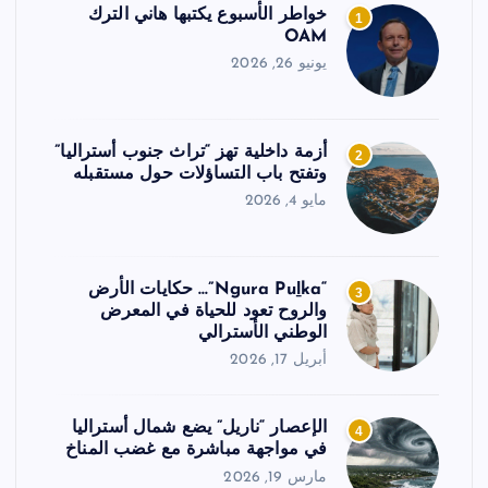
خواطر الأسبوع يكتبها هاني الترك
1
OAM
يونيو 26, 2026
أزمة داخلية تهز “تراث جنوب أستراليا”
2
وتفتح باب التساؤلات حول مستقبله
مايو 4, 2026
“Ngura Puḻka”… حكايات الأرض
3
والروح تعود للحياة في المعرض
الوطني الأسترالي
أبريل 17, 2026
الإعصار “ناريل” يضع شمال أستراليا
4
في مواجهة مباشرة مع غضب المناخ
مارس 19, 2026