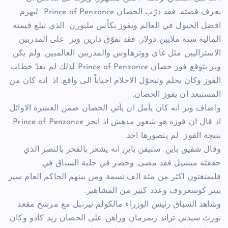
يعرف قصته. فقد درّب الحصان Prince of Penzance ليهزم
افضل الخيول في العالم ويفوز بكأس ملبورن الذي تبلغ قيمته
المالية ستة ملايين دولار. فقد تفوّق دارين وير على المدربين
الاستراليين مثل غاي ووترهاوس والمدربين العالميين. ولم يكن
وير يتوقع فوز حصان Prince of Penzance لذلك لم يعدّ خطاب
الفوز وكان يحلم وتتحوّل الاحلام احياناً الى واقع. اذ انه كان من
المستبعد ان يفوز الحصان.
واضاف وير انه كان يأمل ان يأتي الحصان ضمن العشرة الاوائل
اذ قال ان فوزه هو شعور مدهش اذ انجز Prince of Penzance
نتيجة الفوز لم يتصورها احد.
وقال شقيق باين ستيفن باين انه يشعر بالفخر بالنصر الذي
حققته ميشيل فقد مضى. وحضر في حلبة السباق في
فليمنغتون اكثر من مئة الف نسمة ومن بينهم الحاكم العام سير
بيتر كوسغروف وعدد كبير من المشاهير.
وشاهد السباق رئيس الوزراء مالكولم تيرنبل مع مرشح مقعد
نورث سيدني تراند زيمرمان وراهن على الحصان ريد كادو وكان