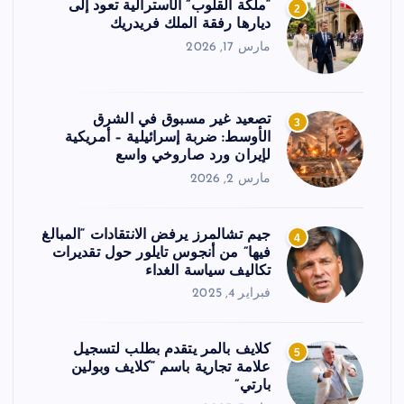
“ملكة القلوب” الأسترالية تعود إلى
2
ديارها رفقة الملك فريدريك
مارس 17, 2026
تصعيد غير مسبوق في الشرق
3
الأوسط: ضربة إسرائيلية – أمريكية
لإيران ورد صاروخي واسع
مارس 2, 2026
جيم تشالمرز يرفض الانتقادات “المبالغ
4
فيها” من أنجوس تايلور حول تقديرات
تكاليف سياسة الغداء
فبراير 4, 2025
كلايف بالمر يتقدم بطلب لتسجيل
5
علامة تجارية باسم “كلايف وبولين
بارتي”