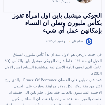
يناير 5, 2025
الجوكي ميشيل باين اول امرأة تفوز
بكأس ملبورن وتعلن ان النساء
بإمكانهن عمل أي شيء
سام نان
نوفمبر 6, 2015
في حدث تاريخي هو الاول منذ ان بدأ كأس ملبورن لسباق
الخيل اي منذ 155 عاماً فازت الجوكي ميشيل باين بالكأس (30
عاماً) الذي اوقف الأمة الاسترالية لمشاهدة السباق امس الاول
الثلاثاء.
فقد فازت باين على الحصان Prince Of Penzance والذي ربح
اكثر من مئة دولار لكل دولار مراهنة. وفازت على الخيول
الاجنبية الشامبيون بالعالم. فقد تحوّل حلم باين الى حقيقة اذ
حلمت بالفوز منذ عدة سنوات واعلنت ان النساء يمكنهن