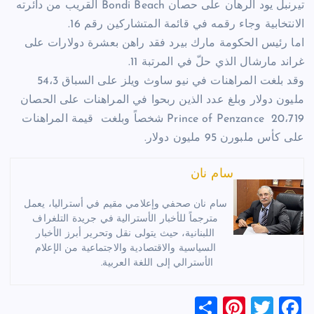
تيرنبل يود الرهان على حصان Bondi Beach القريب من دائرته
الانتخابية وجاء رقمه في قائمة المتشاركين رقم 16.
اما رئيس الحكومة مارك بيرد فقد راهن بعشرة دولارات على
غراند مارشال الذي حلّ في المرتبة 11.
وقد بلغت المراهنات في نيو ساوث ويلز على السباق 54،3
مليون دولار وبلغ عدد الذين ربحوا في المراهنات على الحصان
Prince of Penzance 20،719 شخصاً وبلغت قيمة المراهنات
على كأس ملبورن 95 مليون دولار.
سام نان
سام نان صحفي وإعلامي مقيم في أستراليا، يعمل
مترجماً للأخبار الأسترالية في جريدة التلغراف
اللبنانية، حيث يتولى نقل وتحرير أبرز الأخبار
السياسية والاقتصادية والاجتماعية من الإعلام
الأسترالي إلى اللغة العربية.
S
Pi
T
F