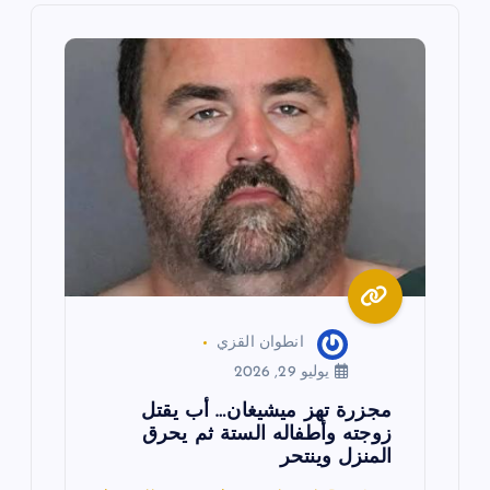
م
ق
ا
ل
ا
ت
انطوان القزي
يوليو 29, 2026
مجزرة تهز ميشيغان… أب يقتل
زوجته وأطفاله الستة ثم يحرق
المنزل وينتحر