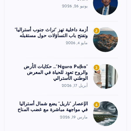
يونيو 26, 2026
أزمة داخلية تهز “تراث جنوب أستراليا”
2
وتفتح باب التساؤلات حول مستقبله
مايو 4, 2026
“Ngura Puḻka”… حكايات الأرض
3
والروح تعود للحياة في المعرض
الوطني الأسترالي
أبريل 17, 2026
الإعصار “ناريل” يضع شمال أستراليا
4
في مواجهة مباشرة مع غضب المناخ
مارس 19, 2026