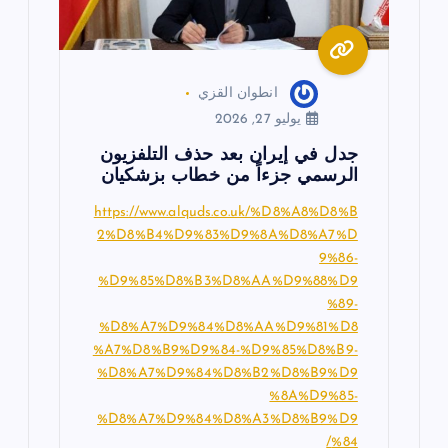
انطوان القزي
يوليو 27, 2026
جدل في إيران بعد حذف التلفزيون
الرسمي جزءاً من خطاب بزشكيان
https://www.alquds.co.uk/%D8%A8%D8%B
2%D8%B4%D9%83%D9%8A%D8%A7%D
9%86-
%D9%85%D8%B3%D8%AA%D9%88%D9
%89-
%D8%A7%D9%84%D8%AA%D9%81%D8
%A7%D8%B9%D9%84-%D9%85%D8%B9-
%D8%A7%D9%84%D8%B2%D8%B9%D9
%8A%D9%85-
%D8%A7%D9%84%D8%A3%D8%B9%D9
%84/