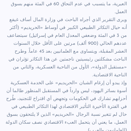
العبرية، ما يتسبب في عدم التحاق 60 في المئة منهم بسوق
العمل.
ويرى التقرير الذي أجراه الباحث في وزارة المال أساف غيفع
أنه حيال التكاثر الطبيعي الكبير في أوساط «الحريديم» (أكثر
من 3 في المئة وضعفي المعدل العام في إسرائيل) سيتضاعف
عددهم الحالي (900 ألف) مرتين على الأقل خلال السنوات
العشر المقبلة، ويتساوى مع العلمانيين بعد 45 عاماً. وطرح
الباحث مشكلتين رئيسيتين ناجمتين عن هذا التكاثر تؤثران في
«مستقبل الدولة»، الأول من الناحية العسكرية، والثاني من
الناحية الاقتصادية.
وإذ يبدو أن إرغام الشبان «الحريديم» على الخدمة العسكرية
أسوة بسائر اليهود، ليس وارداً في المستقبل المنظور طالما أن
أحزابهم تشارك في الحكومات وتجهض أي اقتراح للتجنيد، طُرح
في الفترة الأخيرة التأثير الاقتصادي لهذا التكاثر الطبيعي في
حال لم تتغير نسبة الرجال «الحريديم» الذين لا يلتحقون بسوق
العمل، ما يعني أن يتحمل العبء الاقتصادي نصف سكان الدولة
(العلمانيون والعرب).