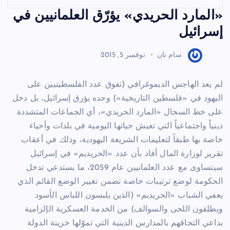
«المارد الحريدي» يؤرّق العلمانيين في
إسرائيل
سام نان
نوفمبر 5, 2015
لم يعد الهاجس الديموغرافي (تفوق عدد الفلسطينيين على
اليهود في «فلسطين التاريخية») وحده يؤرق إسرائيل، بل دخل
على خط السجال «المارد الحريدي»، أي الجماعات المتشددة
دينياً واجتماعياً التي تعيش حياتها اليومية في بلدات وأحياء
خاصة بها طبقاً لتعليمات الشريعة اليهودية، وذلك في أعقاب
تقرير لوزارة المال أفاد بأن عدد «الحريديم» في إسرائيل
سيتساوى مع عدد العلمانيين عام 2059، ما يستدعي تدخل
الحكومة لوضع ترتيبات خاصة تضمن تغيير الوضع القائم الذي
يعفي الشباب «الحريديم» (الذين يلبسون اللباس الأسود
ويطلقون اللحى والسوالف) من الخدمة العسكرية الإلزامية
بداعي التحاقهم بالمدارس الدينية التي تموّلها خزينة الدولة