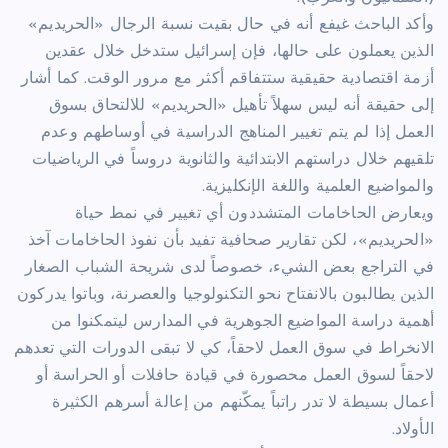
وأكد الباحث غيفع أنه في حال بقيت نسبة الرجال «الحريديم»
الذين يعملون على حالها، فإن إسرائيل ستدخل خلال عقدين
أزمة اقتصادية حقيقية ستتفاقم أكثر مع مرور الوقت. كما أشار
إلى حقيقة أنه ليس سهلاً تأهيل «الحريديم» للالتحاق بسوق
العمل إذا لم يتم تغيير المناهج الدراسية في أوساطهم وعدم
تلقيهم خلال دراستهم الابتدائية والثانوية دروساً في الرياضيات
والمواضيع العلمية واللغة الإنكليزية.
ويعارض الحاخامات المتشددون أي تغيير في نمط حياة
«الحريديم»، لكن تقارير صحافية تفيد بأن نفوذ الحاخامات آخذ
في التراجع بعض الشيء، خصوصاً لدى شريحة الشباب الصغار
الذين يطالبون بالانفتاح نحو التكنولوجيا والعصرنة، وباتوا يدركون
أهمية دراسة المواضيع الجوهرية في المدارس ليتمكنوا من
الانخراط في سوق العمل لاحقاً، كي لا تبقى الدورات التي تعدهم
لاحقاً لسوق العمل محصورة في قيادة حافلات أو الحراسة أو
أعمال بسيطة لا تدر راتباً يمكّنهم من إعالة أسرهم الكثيرة
الأولاد.