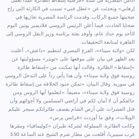
الأمن المصرية في شدة «فرضية إسقاط الطائرة عمداً بعمل
إرهابي» وتحدثت عن «عطل فني» تسبب في الكارثة التي راح
ضحيتها جميع الركاب. وقدمت الرئاسة المصرية تعازيها في
ضحايا الحادث، فيما أعلن الرئيس الروسي فلاديمير بوتين اليوم
الأحد يوم حداد عام، وأوفد بعثة برئاسة وزير النقل الروسي إلى
القاهرة لمتابعة التحقيقات.
لكن «ولاية سيناء»، الفرع المصري لتنظيم «داعش»، أعلنت
بعد الظهر في بيان على موقعها على «تويتر» مسؤوليتها عن
«إسقاط» الطائرة. وقالت أنها تمكنت من «إسقاط طائرة
روسية فوق ولاية سيناء» وأن هذا يأتي رداً على التدخل الروسي
في سورية. وقال البيان: «تمكن جنود الخلافة من إسقاط طائرة
روسية فوق ولاية سيناء»، مضيفاً: «لتعلموا أيها الروس ومن
حالفكم أن لا أمان لكم في أراضي المسلمين ولا أجوائهم وأن
قتل العشرات على أرض الشام بقصف طائراتكم سيجر عليكم
الويلات»، وفق ما أوردت «فرانس برس».
وكانت الطائرة، المملوكة لشركة طيران «كوليمافيا» ومقرها
غرب سيبيريا، أقلعت من مطار شرم الشيخ عند الساعة 5:50