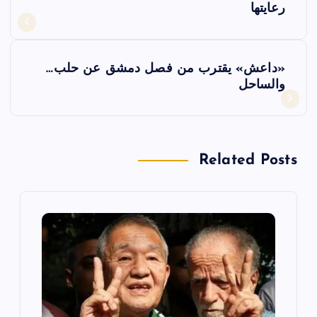
رعايتها
فّ
ح
«داعش» يقترب من فصل دمشق عن حلب…
والساحل
ا
ل
Related Posts
م
ق
ا
ل
ا