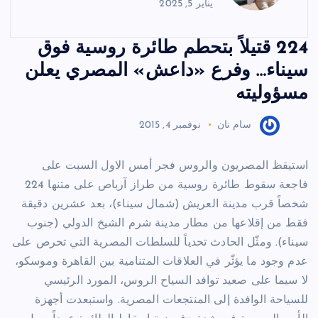
يناير 5, 2025
224 قتيلاً بتحطم طائرة روسية فوق
سيناء… وفرع «داعش» المصري يعلن
مسؤوليته
سام نان
نوفمبر 4, 2015
استيقظ المصريون والروس فجر أمس الاول السبت على
فاجعة سقوط طائرة روسية من طراز آرباص على متنها 224
شخصاً قرب مدينة العريش (شمال سيناء)، بعد عشرين دقيقة
فقط من إقلاعها من مطار مدينة شرم الشيخ الدولي (جنوب
سيناء). ومثّل الحادث تحدياً للسلطات المصرية التي تحرص على
عدم وجود ما يؤثّر في العلاقات المتنامية بين القاهرة وموسكو،
لا سيما على صعيد توافد السياح الروس، المورد الرئيسي
للسياحة الوافدة إلى المنتجعات المصرية. واستبعدت أجهزة