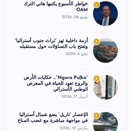
خواطر الأسبوع يكتبها هاني الترك
1
OAM
يونيو 26, 2026
أزمة داخلية تهز “تراث جنوب أستراليا”
2
وتفتح باب التساؤلات حول مستقبله
مايو 4, 2026
“Ngura Puḻka”… حكايات الأرض
3
والروح تعود للحياة في المعرض
الوطني الأسترالي
أبريل 17, 2026
الإعصار “ناريل” يضع شمال أستراليا
4
في مواجهة مباشرة مع غضب المناخ
مارس 19, 2026