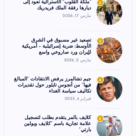
“ملكة القلوب” الأسترالية تعود إلى
2
ديارها رفقة الملك فريدريك
مارس 17, 2026
تصعيد غير مسبوق في الشرق
3
الأوسط: ضربة إسرائيلية – أمريكية
لإيران ورد صاروخي واسع
مارس 2, 2026
جيم تشالمرز يرفض الانتقادات “المبالغ
4
فيها” من أنجوس تايلور حول تقديرات
تكاليف سياسة الغداء
فبراير 4, 2025
كلايف بالمر يتقدم بطلب لتسجيل
5
علامة تجارية باسم “كلايف وبولين
بارتي”