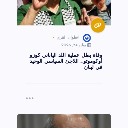
ت
انطوان القزي
يوليو 24, 2026
وفاة بطل عملية اللد الياباني كوزو
أوكوموتو… اللاجئ السياسي الوحيد
في لبنان