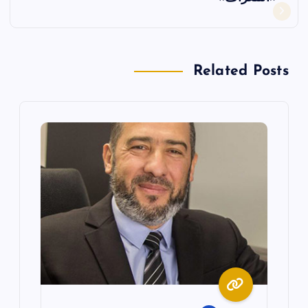
ا
ل
Related Posts
م
ق
ا
ل
ا
ت