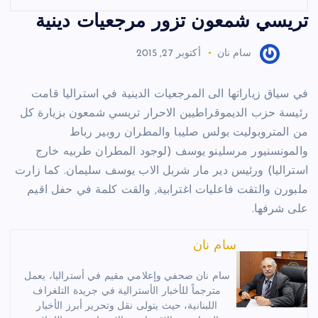
تريسي شمعون تزور مرجعيات دينية
سام نان
أكتوبر 27, 2015
في سياق زياراتها الى المرجعيات الدينية في استراليا قامت
رئيسة حزب الديموقراطيين الاحرار تريسي شمعون بزيارة كل
من المتروبوليت بولس صليبا والمطران روبير رباط
والمونسنيور مرسلينو يوسف (لوجود المطران طربيه خارج
استراليا) ورئيس دير مار شربل الاب يوسف سليمان. كما زارت
ملبورن والتقت فاعليات اغترابية, والقت كلمة في حفل اقيم
على شرفها.
سام نان
سام نان صحفي وإعلامي مقيم في أستراليا، يعمل
مترجماً للأخبار الأسترالية في جريدة التلغراف
اللبنانية، حيث يتولى نقل وتحرير أبرز الأخبار