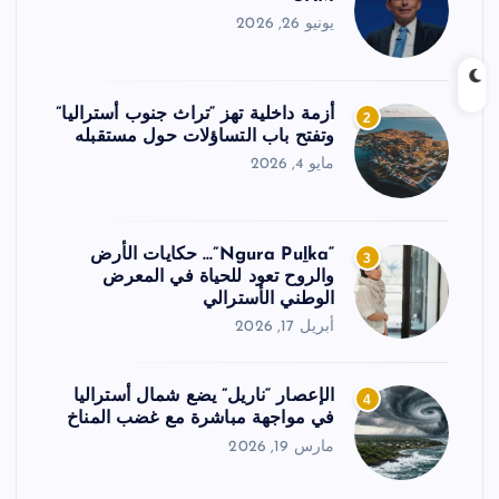
يونيو 26, 2026
أزمة داخلية تهز “تراث جنوب أستراليا”
2
وتفتح باب التساؤلات حول مستقبله
مايو 4, 2026
“Ngura Puḻka”… حكايات الأرض
3
والروح تعود للحياة في المعرض
الوطني الأسترالي
أبريل 17, 2026
الإعصار “ناريل” يضع شمال أستراليا
4
في مواجهة مباشرة مع غضب المناخ
مارس 19, 2026