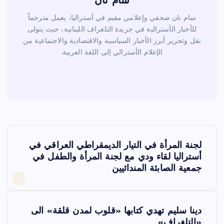
سام نان
سام نان صحفي وإعلامي مقيم في أستراليا، يعمل مترجماً
للأخبار الأسترالية في جريدة التلغراف اللبنانية، حيث يتولى
نقل وتحرير أبرز الأخبار السياسية والاقتصادية والاجتماعية من
الإعلام الأسترالي إلى اللغة العربية.
ت
لجنة المرأة في التيار الديمقراطي العراقي في
ص
أستراليا لقاء ودي مع لجنة المرأة والطفل في
جمعية الصابئة المندائيين
فّ
ح
دينا سليم تهدي كتابها «قلوب لمدن قلقة» الى
«التلغراف»