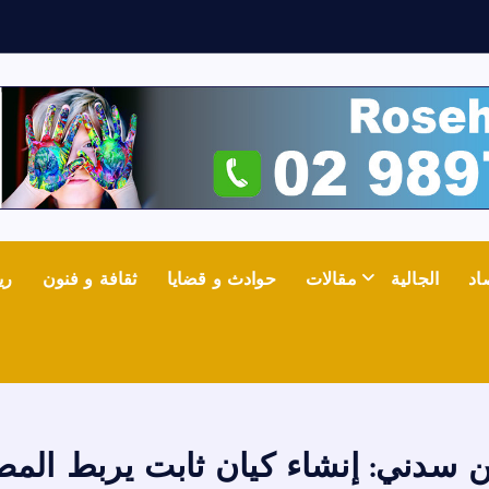
د
اد
الجالية
مقالات
حوادث و قضايا
ثقافة و فنون
ري
ن سدني: إنشاء كيان ثابت يربط المص