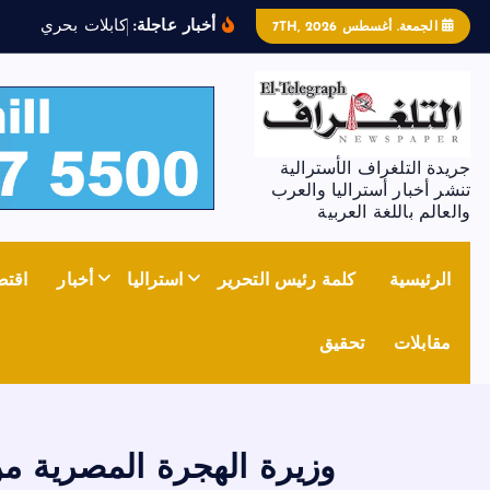
أخبار عاجلة:
ك
ا
ب
ل
ت
ب
ح
ر
ي
ة
ت
ر
ب
ط
الجمعة. أغسطس 7TH, 2026
جريدة التلغراف الأسترالية
تنشر أخبار أستراليا والعرب
والعالم باللغة العربية
الرئيسية
كلمة رئيس التحرير
استراليا
أخبار
اقتص
مقابلات
تحقيق
وزيرة الهجرة المصرية م