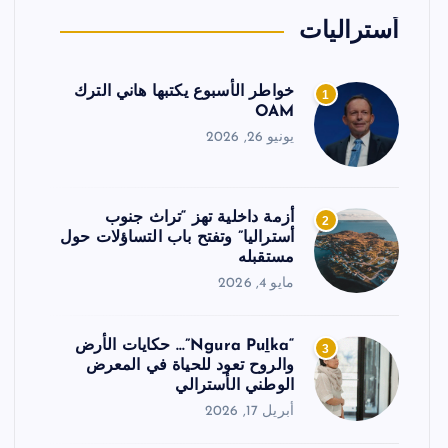
أستراليات
خواطر الأسبوع يكتبها هاني الترك
1
OAM
يونيو 26, 2026
أزمة داخلية تهز “تراث جنوب
2
أستراليا” وتفتح باب التساؤلات حول
مستقبله
مايو 4, 2026
“Ngura Puḻka”… حكايات الأرض
3
والروح تعود للحياة في المعرض
الوطني الأسترالي
أبريل 17, 2026