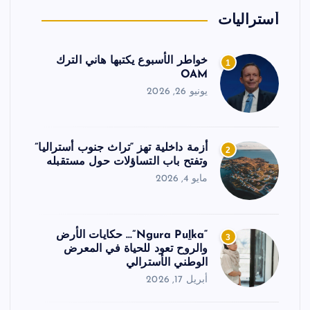
أستراليات
خواطر الأسبوع يكتبها هاني الترك
1
OAM
يونيو 26, 2026
أزمة داخلية تهز “تراث جنوب أستراليا”
2
وتفتح باب التساؤلات حول مستقبله
مايو 4, 2026
“Ngura Puḻka”… حكايات الأرض
3
والروح تعود للحياة في المعرض
الوطني الأسترالي
أبريل 17, 2026