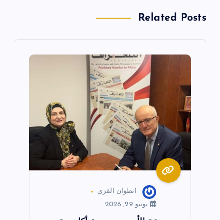
ل
Related Posts
م
ق
ا
ل
ا
ت
انطوان القزي
يونيو 29, 2026