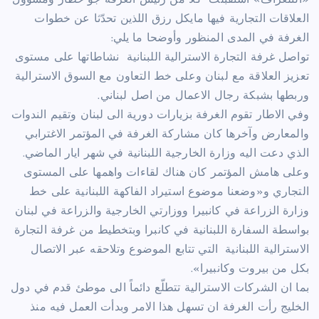
«التلغراف» استقبلت كلاً من رئيس الغرفة جو خطار ومسؤول
العلاقات التجارية فيها مايكل رزق اللذين تحدّثا عن خطوات
الغرفة في المدى المنظور وأوضحا ما يلي:
تواصل غرفة التجارة الاسترالية اللبنانية نشاطاتها على مستوى
تعزيز العلاقة مع لبنان وعلى خط التعاون مع السوق الاسترالية
وربطها بشبكة رجال الاعمال من اصل لبناني.
وفي الاطار تقوم الغرفة بزيارات دورية الى لبنان وتقيم الندوات
والمعارض وآخرها كان مشاركة الغرفة في المؤتمر الاغترابي
الذي دعت اليه وزارة الخارجية اللبنانية في شهر ايار الماضي.
وعلى هامش المؤتمر كان هناك لقاءات واهمها على المستوى
التجاري و«وضعنا موضوع استيراد الفاكهة اللبنانية على خط
وزارة الزراعة في كانبيرا ووزارتي الخارجية والزراعة في لبنان
بواسطة السفارة اللبنانية في كانبرا وبتخطيط من غرفة التجارة
الاسترالية اللبنانية التي تتابع الموضوع وتلاحقه عبر الاتصال
بكل من بيروت وكانبيرا».
بما ان الشركات الاسترالية تتطلّع دائماً الى موطئ قدم في دول
الخليج رأت الغرفة ان تسهل هذا الامر وبدأت العمل فيه منذ