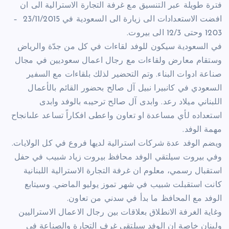
فترة طويلة عبر التنسيق مع غرفة التجارة الاسترالية الى ان
افضت الاستعدادات الى زيارة الى السعودية في 23/11/2015 –
1203 وحتى 12/3 الى بيروت.
في السعودية سيكون للوفد لقاءات في كل من جدّة والرياض
وستقام معارض ولقاءات مع رجال اعمال سعوديين في مجال
صناعة ادوات البناء. وتم التحضير لذلك بلقاءات مع السفير
السعودي في كانبيرا نبيل آل صالح بحضور القائم بالأعمال
اللبناني ميلاد رعد. وابدى آل صالح ترحيبه بالوفد وابدى
استعداده لأي مساعدة او تعاون واعطى افكاراً تساعد علىانجاح
مهمة الوفد.
ويضم الوفد عدة شركات استرالية لديها فروع في كل الولايات.
وفي بيروت سيلتقي الوفد محافظ بيروت زياد شبيب في حفل
استقبال رسمي، معلوم ان غرفة التجارة الاسترالية اللبنانية
كانت استقبلت شبيب في شهر تموز يوليو الماضي. وسيتابع
الوفد مع المحافظ ما بدأ في سدني من تعاون.
وغاية الغرفة الانطلاق بعلاقات بين رجال الاعمال الاستراليين
ولبنان خاصة ان الوفد سيلتقي غرف التجارة والصناعة في