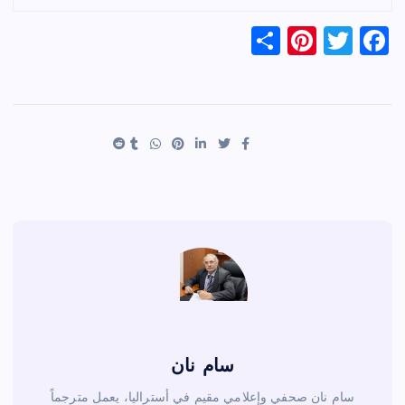
S
Pi
T
F
h
nt
wi
a
ar
er
tt
c
e
es
er
e
t
b
o
o
k
سام نان
سام نان صحفي وإعلامي مقيم في أستراليا، يعمل مترجماً