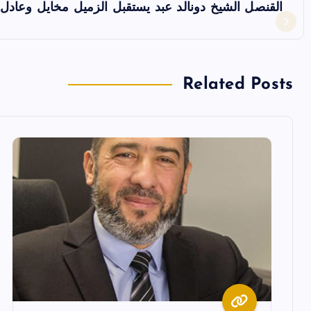
فّ
القنصل الشيخ دونالد عبد يستقبل الزميل مخايل وعاد
ح
ا
Related Posts
ل
م
ق
ا
ل