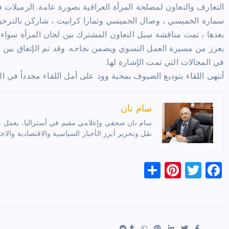
التعارف والتعاون لمصلحة المرأة العراقية بصورة عامة. الزميلات في
سمارة الخميسي ، وصال الخميسي وتمارا كرابيت ، شاركن بالترحيب
بعدها ، تمت مناقشة سبل التعاون المشترك بين لجان المرأة سواء ع
يعزز من مسيرة العمل النسوي ويضمن نجاحه. وقد تم الإتفاق بين 
في المجالات التي تمت الإشارة لها.
أنتهى اللقاء بتوديع الضيوف بمحبة وود على أمل اللقاء مجدداً في ا
سام نان
سام نان صحفي وإعلامي مقيم في أستراليا، يعمل مترج
نقل وتحرير أبرز الأخبار السياسية والاقتصادية والاجت
S
Pi
T
F
h
nt
wi
a
ar
er
tt
c
e
es
er
e