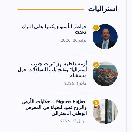
أستراليات
خواطر الأسبوع يكتبها هاني الترك
1
OAM
يونيو 26, 2026
أزمة داخلية تهز “تراث جنوب
2
أستراليا” وتفتح باب التساؤلات حول
مستقبله
مايو 4, 2026
“Ngura Puḻka”… حكايات الأرض
3
والروح تعود للحياة في المعرض
الوطني الأسترالي
أبريل 17, 2026