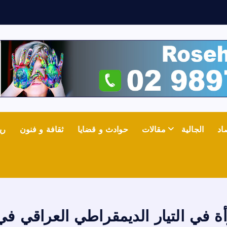
ث
ع
اد
الجالية
مقالات
حوادث و قضايا
ثقافة و فنون
ري
أة في التيار الديمقراطي العراقي في 