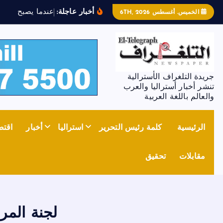
أخبار عاجلة:
ع
ن
د
م
ا
ي
ص
ب
ح
ا
ل
ح
د
ي
الخميس. أغسطس 6TH, 2026
جريدة التلغراف الأسترالية
تنشر أخبار أستراليا والعرب
والعالم باللغة العربية
الرئيسية
كلمة رئيس التحرير
استراليا
أخبار
اقتص
مقابلات
تحقيق
لجنة المر