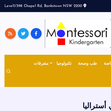
Level1/398 Chapel Rd, Bankstown NSW 2200
اضة
طب وصحة
تكنولوجيا
متفرقات
أستراليا