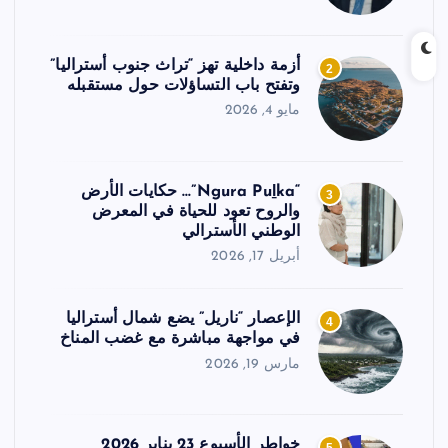
أزمة داخلية تهز “تراث جنوب أستراليا”
2
وتفتح باب التساؤلات حول مستقبله
مايو 4, 2026
“Ngura Puḻka”… حكايات الأرض
3
والروح تعود للحياة في المعرض
الوطني الأسترالي
أبريل 17, 2026
الإعصار “ناريل” يضع شمال أستراليا
4
في مواجهة مباشرة مع غضب المناخ
مارس 19, 2026
خواطر الأسبوع 23 يناير 2026