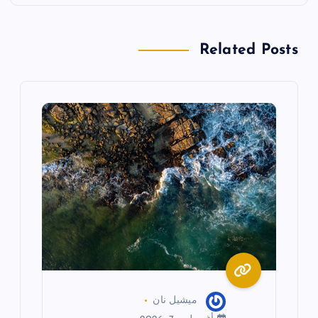
ا
ل
Related Posts
م
ق
ا
ل
ا
ت
ميشيل نان