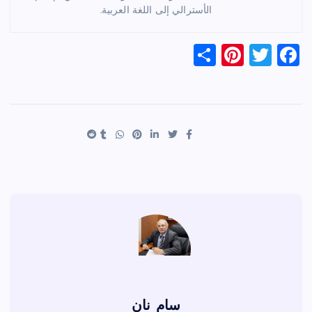
الأسترالي إلى اللغة العربية.
S
Pi
T
F
h
nt
wi
a
ar
er
tt
c
e
es
er
e
t
b
o
o
k
سام نان