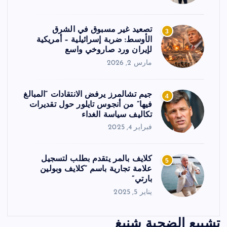
تصعيد غير مسبوق في الشرق
3
الأوسط: ضربة إسرائيلية – أمريكية
لإيران ورد صاروخي واسع
مارس 2, 2026
جيم تشالمرز يرفض الانتقادات “المبالغ
4
فيها” من أنجوس تايلور حول تقديرات
تكاليف سياسة الغداء
فبراير 4, 2025
كلايف بالمر يتقدم بطلب لتسجيل
5
علامة تجارية باسم “كلايف وبولين
بارتي”
يناير 5, 2025
تشييع الضحية شنيغ