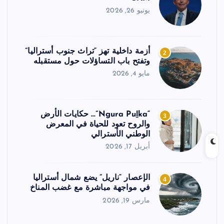
يونيو 26, 2026
أزمة داخلية تهز “تراث جنوب أستراليا”
2
وتفتح باب التساؤلات حول مستقبله
مايو 4, 2026
“Ngura Puḻka”… حكايات الأرض
3
والروح تعود للحياة في المعرض
الوطني الأسترالي
أبريل 17, 2026
الإعصار “ناريل” يضع شمال أستراليا
4
في مواجهة مباشرة مع غضب المناخ
مارس 19, 2026