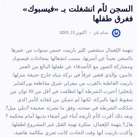
السجن لأم انشغلت بـ «فيسبوك»
فغرق طفلها
سام نان
أكتوبر 13, 2015
بتهمة الإهمال ستقضي كلير بارنيت خمس سنوات من عمرها
بالسجن بعيداً عن أسرتها، بسبب انشغالها بمحادثات فيسبوك
ومشاركة الصور مع الأصدقاء عن طفلها البالغ من العمر
عامين، والذي قضي غرقاً في بركة مياه خارج حديقة منزلها.
بارنيت القاطنة بالقرب من بيفرلي شرق مقاطعة يوركشاير
بإنجلترا أخبرت الشرطة أنها انطلقت في أقل من 10 ثوان من
سقوط ابنها بالبركة، لكنها لم تتمكن من إنقاذه الأمر الذي
شككت الشرطة في صحته، وفق ما نشرته صحيفة ?ديلي ميل?.
وبعد ذلك أقرت الأم لأربعة أبناء غير أشقاء بذنبها أمام محكمة ?
هال? بتهمة الإهمال، منكرة تهمة القتل غير المشروع لطفلها.
وأكدت بارنيت أنها وقت الحادث كانت تجري مكالمة هاتفية،