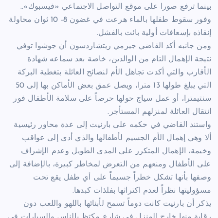
بينما ترفع صورا على موقع التواصل الاجتماعي «فيسبوك»..
وفور سقوط طفلها بالماء هرعت في غضون 8- 10 ثوان محاولة
إنقاذه بإسعافات أولية بائت بالفشل.
ومن جانبه أكد القاضي جيرمي ريتشاردسون أن جوشوا توفي
نتيجة الإهمال التام من الوالدين، خاصة بعد سماعه شهادة
الأقارب والتي أكدت تجاهل الأم لنصائح العائلة بتغطية البركة
التي يبلغ طولها 13 مترا، ويصل عمق بعض الأماكن بها إلى 50
سنتيمترا، أو عمل سياج حولها حرصاً على سلامة الأطفال فور
انتقال العائلة لمنزلهم المستأجر.
واستند القاضي في حكمه على بارنيت إلى عدة محاور رئيسية
ألا وهي إهمال الأم الجسيم لأطفالها والذي أدى إلى عواقب
وخيمة، الإهمال المتكرر على المدى الطويل وعدم الإشراف
على الأطفال ومنعهم من التعرض لمخاطر كبيرة، بالإضافة إلى
وصفها بأنها تشكل خطراً جسيماً على أي طفل يقع تحت
مسؤوليتها نظراً لعدم اكتراثها بفلذات كبدها.
يذكر أن بارنيت كانت دوماً تسمح لأبنائها باللهو واللعب دون
رقابة منها خارج المنزل في شارع مكتظ بالناس والسيارات في