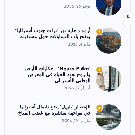
يونيو 26, 2026
أزمة داخلية تهز “تراث جنوب أستراليا”
2
وتفتح باب التساؤلات حول مستقبله
مايو 4, 2026
“Ngura Puḻka”… حكايات الأرض
3
والروح تعود للحياة في المعرض
الوطني الأسترالي
أبريل 17, 2026
الإعصار “ناريل” يضع شمال أستراليا
4
في مواجهة مباشرة مع غضب المناخ
مارس 19, 2026