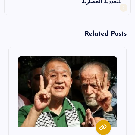
ح
للتعددية الحضارية
ا
ل
Related Posts
م
ق
ا
ل
ا
ت