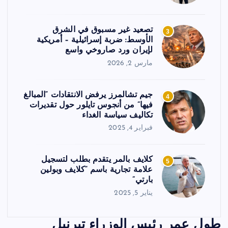
تصعيد غير مسبوق في الشرق
3
الأوسط: ضربة إسرائيلية – أمريكية
لإيران ورد صاروخي واسع
مارس 2, 2026
جيم تشالمرز يرفض الانتقادات “المبالغ
4
فيها” من أنجوس تايلور حول تقديرات
تكاليف سياسة الغداء
فبراير 4, 2025
كلايف بالمر يتقدم بطلب لتسجيل
5
علامة تجارية باسم “كلايف وبولين
بارتي”
يناير 5, 2025
طول عمر رئيس الوزراء تيرنبل