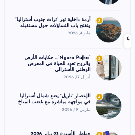
أزمة داخلية تهز “تراث جنوب أستراليا”
2
وتفتح باب التساؤلات حول مستقبله
مايو 4, 2026
“Ngura Puḻka”… حكايات الأرض
3
والروح تعود للحياة في المعرض
الوطني الأسترالي
أبريل 17, 2026
الإعصار “ناريل” يضع شمال أستراليا
4
في مواجهة مباشرة مع غضب المناخ
مارس 19, 2026
خواطر الأسبوع 23 يناير 2026