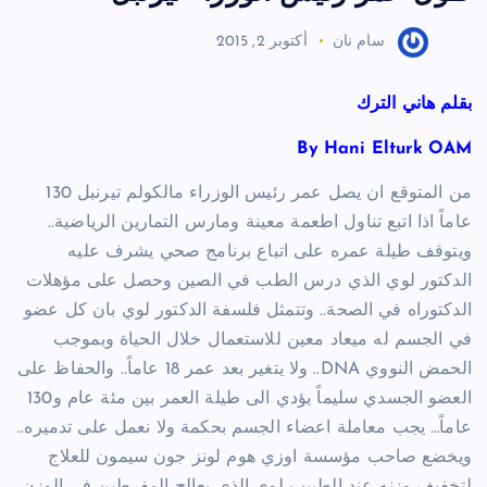
سام نان
أكتوبر 2, 2015
بقلم هاني الترك
By Hani Elturk OAM
من المتوقع ان يصل عمر رئيس الوزراء مالكولم تيرنبل 130
عاماً اذا اتبع تناول اطعمة معينة ومارس التمارين الرياضية..
ويتوقف طيلة عمره على اتباع برنامج صحي يشرف عليه
الدكتور لوي الذي درس الطب في الصين وحصل على مؤهلات
الدكتوراه في الصحة.. وتتمثل فلسفة الدكتور لوي بان كل عضو
في الجسم له ميعاد معين للاستعمال خلال الحياة وبموجب
الحمض النووي DNA.. ولا يتغير بعد عمر 18 عاماً.. والحفاظ على
العضو الجسدي سليماً يؤدي الى طيلة العمر بين مئة عام و130
عاماً… يجب معاملة اعضاء الجسم بحكمة ولا نعمل على تدميره..
ويخضع صاحب مؤسسة اوزي هوم لونز جون سيمون للعلاج