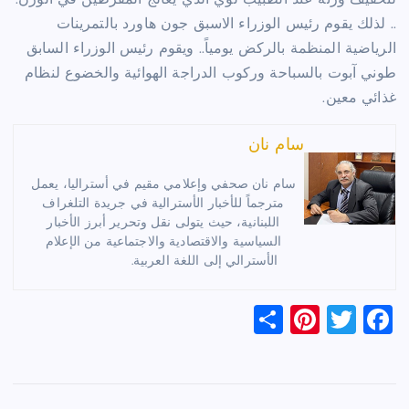
لتخفيف وزنه عند الطبيب لوي الذي يعالج المفرطين في الوزن.
.. لذلك يقوم رئيس الوزراء الاسبق جون هاورد بالتمرينات
الرياضية المنظمة بالركض يومياً.. ويقوم رئيس الوزراء السابق
طوني آبوت بالسباحة وركوب الدراجة الهوائية والخضوع لنظام
غذائي معين.
سام نان
سام نان صحفي وإعلامي مقيم في أستراليا، يعمل
مترجماً للأخبار الأسترالية في جريدة التلغراف
اللبنانية، حيث يتولى نقل وتحرير أبرز الأخبار
السياسية والاقتصادية والاجتماعية من الإعلام
الأسترالي إلى اللغة العربية.
S
Pi
T
F
h
nt
wi
a
ar
er
tt
c
e
es
er
e