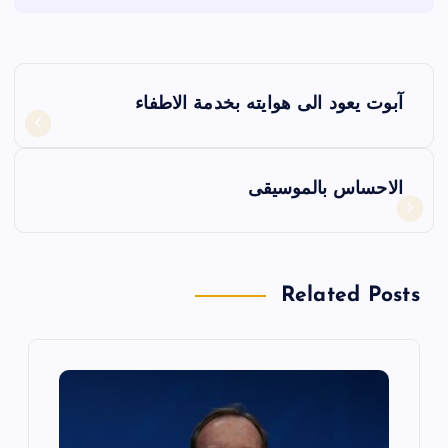
ت
آبوت يعود الى هوايته بخدمة الاطفاء
ص
فّ
الاحساس بالموسيقى
ح
ا
Related Posts
ل
م
ق