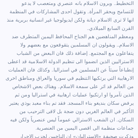
التخطيط.. وبرون الاسلام بانه عنصري ومتعصب لا يدعو
للتسامح ويحقر المرأة.. وتقول احدى المشاركات في المنظمة
انها لا ترى الاسلام ديانة ولكن ايديولوجيا غير انسانية بربرية منذ
القرن السابع الميلادي..
ومعظم المناهضين هم الجناح المحافظ اليمين المتطرف ضد
الاسلام… ويقولون ان المسلمين يتقوقعون مع بعضهم ولا
يتفاعلون مع المجتمع.. إضافة ذلك فان البعض من الشباب
الاستراليين الذين انضموا الى تنظيم الدولة الاسلامية قد اعطى
إنطباعاً سيئاً عن المسلمين في استراليا.. وكذلك فان العمليات
الارهابية التي يرتكبها التنظيم في سوريا والعراق ومناطق اخرى
من العالم قد اثر على سمعة الاسلام.. وهناك بعض الاشخاص
الذين تآمروا او ارتكبوا عمليات ارهابية في استراليا ومن ثم
يرفض سكان بنديغو بناء المسجد. فقد تم بناء معبد بوذي يعتبر
الأكبر في العالم الغربي دون ضجة بل لاقى الترحيب من
السكان.. ان الشعب الاسترالي عموماً ليس عنصرياً ولكن فيه
جماعات منظمة الى اقصى اليمين من العنصرية.
وذكرت صحيفة «الاستراليان» ان الناخبين لحزب الاحرار