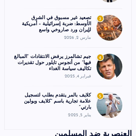
تصعيد غير مسبوق في الشرق
3
الأوسط: ضربة إسرائيلية – أمريكية
لإيران ورد صاروخي واسع
مارس 2, 2026
جيم تشالمرز يرفض الانتقادات “المبالغ
4
فيها” من أنجوس تايلور حول تقديرات
تكاليف سياسة الغداء
فبراير 4, 2025
كلايف بالمر يتقدم بطلب لتسجيل
5
علامة تجارية باسم “كلايف وبولين
بارتي”
يناير 5, 2025
العنصرية ضد المسلمين