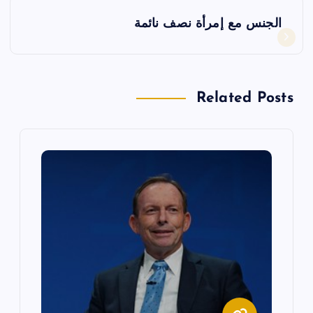
فّ
الجنس مع إمرأة نصف نائمة
ح
ا
Related Posts
ل
م
ق
ا
ل
ا