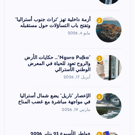
أزمة داخلية تهز “تراث جنوب أستراليا”
2
وتفتح باب التساؤلات حول مستقبله
مايو 4, 2026
“Ngura Puḻka”… حكايات الأرض
3
والروح تعود للحياة في المعرض
الوطني الأسترالي
أبريل 17, 2026
الإعصار “ناريل” يضع شمال أستراليا
4
في مواجهة مباشرة مع غضب المناخ
مارس 19, 2026
خواطر الأسبوع 23 يناير 2026