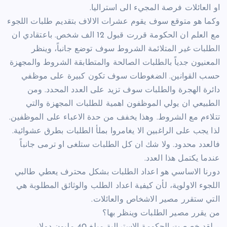
او العائلات فرصة المجيء الى استراليا.
وكما هو متوقع سوف يقوم عشرات الالاف بتقديم طلبات اللجوء
مع العلم ان الحكومة قررت قبول 12 الف شخص. باعتقادي ان
الطلبات غير المتلائمة الشروط سوف توضع جانباً، وينظر
المعنيون جدياً بالطلبات الصالحة والمتطابقة الشروط والمجهزة
حسب القوانين. الضغوطات سوف تكون كبيرة على موظفي
دائرة الهجرة والطلبات سوف تزيد على العدد المحدد. ومن
الطبيعي ان يولي الموظفون اهمية للطلبات المجهزة والتي
تتلاءم مع الشروط. وهذا يخفف من حدة الاعباء على الموظفين.
لذا يجب على الراغبين الا يغامروا بملأ الطلبات بطرق عشوائية.
فالعدد محدود. ولا شك ان كل الطلبات ستلغى او ترمى جانباً
عندما يكتمل هذا العدد.
دورنا الاساسي هو اعداد الطلبات بشكل محترف يعطي طالبي
اللجوء الاولوية، لأن كيفية اعداد الطلب والوثائق المطلوبة هي
التي ستقرر مصير الاشخاص والعائلات.
من يقرر مصير الطلبات وينظر بها؟