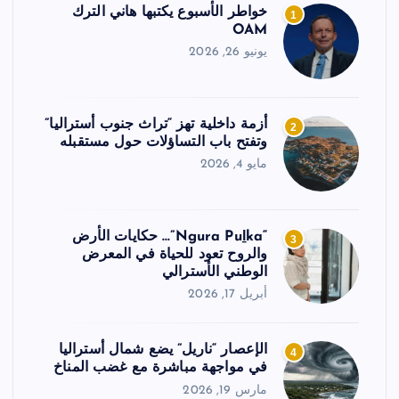
خواطر الأسبوع يكتبها هاني الترك
1
OAM
يونيو 26, 2026
أزمة داخلية تهز “تراث جنوب أستراليا”
2
وتفتح باب التساؤلات حول مستقبله
مايو 4, 2026
“Ngura Puḻka”… حكايات الأرض
3
والروح تعود للحياة في المعرض
الوطني الأسترالي
أبريل 17, 2026
الإعصار “ناريل” يضع شمال أستراليا
4
في مواجهة مباشرة مع غضب المناخ
مارس 19, 2026