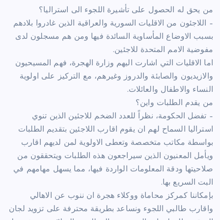
من يحق له الحصول على تأشيرة اللجوء الى استراليا؟
– اللاجئون من الاقليات السورية والعراقية الذين غادروا بلادهم
بسبب الاوضاع المأساوية السائدة فيها ومن هم مسجلون لدى
مفوضية الامم المتحدة للاجئين.
اما الاقليات التي اشارت اليهم وزارة الهجرة، فهم المسيحيون
والازيديون والصابئة والدروز وغيرهم، مع التركيز على اولوية
النساء والاطفال والعائلات.
من يقدم الطلبات واين؟
– تفضل الحكومة، نظراً للعدد الضخم للاجئين الذين تنوي
استراليا السماح لهم ان يقوم اقارب اللاجئين بتقديم الطلبات
بواسطة مكاتب متخصصة وتعطى الاولوية لمن لديهم اقارب
ويأمل المعنيون الذين سيراجعون هذه الطلبات ويتحققون من
صلاحيتها ودقة المعلومات الواردة فيها، مما يسهل مهامهم في
البت السريع بها.
بإمكاننا كمركز محاماة ووكلاء هجرة ان ننوب عن الاهالي
واقارب طالبي اللجوء ونساعد بطريقة محترفة على تزويد لجان