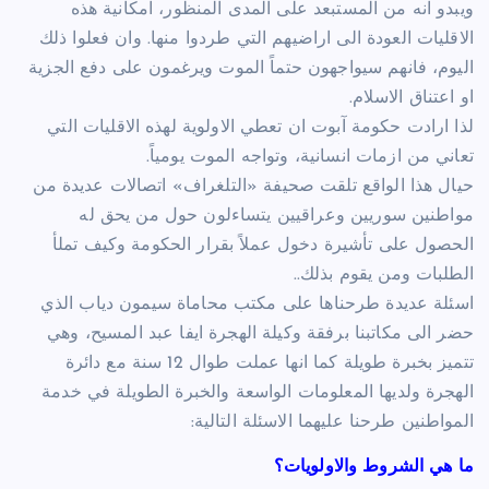
ويبدو انه من المستبعد على المدى المنظور، امكانية هذه
الاقليات العودة الى اراضيهم التي طردوا منها. وان فعلوا ذلك
اليوم، فانهم سيواجهون حتماً الموت ويرغمون على دفع الجزية
او اعتناق الاسلام.
لذا ارادت حكومة آبوت ان تعطي الاولوية لهذه الاقليات التي
تعاني من ازمات انسانية، وتواجه الموت يومياً.
حيال هذا الواقع تلقت صحيفة «التلغراف» اتصالات عديدة من
مواطنين سوريين وعراقيين يتساءلون حول من يحق له
الحصول على تأشيرة دخول عملاً بقرار الحكومة وكيف تملأ
الطلبات ومن يقوم بذلك..
اسئلة عديدة طرحناها على مكتب محاماة سيمون دياب الذي
حضر الى مكاتبنا برفقة وكيلة الهجرة ايفا عبد المسيح، وهي
تتميز بخبرة طويلة كما انها عملت طوال 12 سنة مع دائرة
الهجرة ولديها المعلومات الواسعة والخبرة الطويلة في خدمة
المواطنين طرحنا عليهما الاسئلة التالية:
ما هي الشروط والاولويات؟