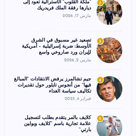
“ملكة القلوب” الأسترالية تعود إلى
2
ديارها رفقة الملك فريدريك
مارس 17, 2026
تصعيد غير مسبوق في الشرق
3
الأوسط: ضربة إسرائيلية – أمريكية
لإيران ورد صاروخي واسع
مارس 2, 2026
جيم تشالمرز يرفض الانتقادات “المبالغ
4
فيها” من أنجوس تايلور حول تقديرات
تكاليف سياسة الغداء
فبراير 4, 2025
كلايف بالمر يتقدم بطلب لتسجيل
5
علامة تجارية باسم “كلايف وبولين
بارتي”