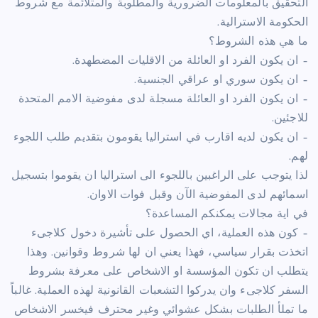
التحقيق بالمعلومات الضرورية والمطلوبة والمتلائمة مع شروط
الحكومة الاسترالية.
ما هي هذه الشروط؟
– ان يكون الفرد او العائلة من الاقليات المضطهدة.
– ان يكون سوري او عراقي الجنسية.
– ان يكون الفرد او العائلة مسجلة لدى مفوضية الامم المتحدة
للاجئين.
– ان يكون لديه اقارب في استراليا يقومون بتقديم طلب اللجوء
لهم.
لذا يتوجب على الراغبين باللجوء الى استراليا ان يقوموا بتسجيل
اسمائهم لدى المفوضية الآن وقبل فوات الاوان.
في اية مجالات يمكنكم المساعدة؟
– كون هذه العملية، اي الحصول على تأشيرة دخول كلاجىء
اتخذت بقرار سياسي، فهذا يعني ان لها شروط وقوانين. وهذا
يتطلب ان تكون المؤسسة او الاشخاص على معرفة بشروط
السفر كلاجىء وان يدركوا التشعبات القانونية لهذه العملية. غالباً
ما تملأ الطلبات بشكل عشوائي وغير محترف فيخسر الاشخاص