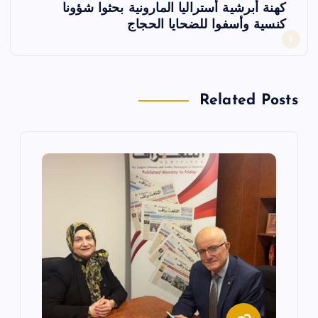
ح
كهنة أبرشية أستراليا المارونية بحثوا شؤونا
كنسية وأسفوا للضحايا الحجاج
ا
ل
Related Posts
م
ق
ا
ل
ا
ت