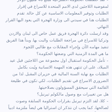
– لقد خصصت الحكومة الاسترالية مبلغ 40 مليون دولار
لمفوضية اللاجئين لدى الامم المتحدة للاسراع في إقرار
الطلبات وتوفير المعلومات الاساسية عن كل حالة. تقدم
الطلبات هنا في سيدني الى وزارة الهجرة التي يعود اليها القرار
النهائي.
وقد ارسلت دائرة الهجرة فريق عمل خاص الى لبنان والاردن
وتركيا للاسراع في مراجعة الطلبات والبت بها. وبدأ هذا الفريق
تنفيذ مهامه الآن وإجراء المقابلات مع طالبي اللجوء.
ما هي المدة الزمنية التي وضعتها الحكومة؟
– تأمل الحكومة استقبال اول مجموعة من اللاجئين قبل عيد
الميلاد، على ان تنتهي هذه المهمة الانسانية ويُبت بكامل
الطلبات مع نهاية السنة المالية في حزيران المقبل. لذا من
الضروري الاسراع في تقديم الطلبات، لكي تكون في طليعة
القائمة التي سيحقق المسؤولون بصلاحيتها.
هل من تغييرات مع وصول مالكولم تيرنبل؟
– كلا، لقد التزم تيرنبل بقرارات الحكومة السابقة وصوت
لصالحها، كما يجب ان نتذكر ان استراليا هي ايضاً ملتزمة ادبياً