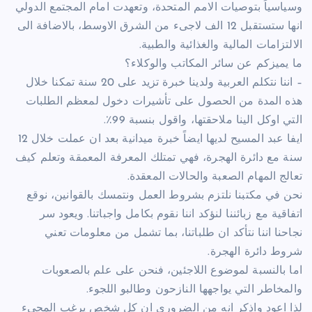
وسياسياً بتوصيات الامم المتحدة، وتعهدت امام المجتمع الدولي
انها ستستقبل 12 الف لاجىء من الشرق الاوسط، بالاضافة الى
الالتزامات المالية والغذائية والطبية.
ما يميزكم عن سائر المكاتب والوكلاء؟
– اننا نتكلم العربية ولدينا خبرة تزيد على 20 سنة تمكنا خلال
هذه المدة من الحصول على تأشيرات دخول لمعظم الطلبات
التي اوكل الينا ملاحقتها، واقول بنسبة 99٪.
ايفا عبد المسيح لديها ايضاً خبرة ميدانية بعد ان عملت خلال 12
سنة مع دائرة الهجرة، فهي تمتلك المعرفة المعمقة وتعلم كيف
تعالج المهام الصعبة والحالات المعقدة.
نحن في مكتبنا نلتزم بشروط العمل ونتمسك بالقوانين، نوقع
اتفاقية مع زبائننا لنؤكد اننا نقوم بكامل واجباتنا. ويعود سر
نجاحنا اننا نتأكد ان طلباتنا، بما تشمل من معلومات تعني
شروط دائرة الهجرة.
اما بالنسبة لموضوع اللاجئين، فنحن على علم بالصعوبات
والمخاطر التي يواجهها النازحون وطالبو اللجوء.
لذا اعود واذكر انه من الضروري ان كل شخص يرغب المجىء