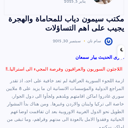
يناير 5, 2025
مكتب سيمون دياب للمحاماة والهجرة
يجيب على اهم التساؤلات
سام نان
سبتمبر 30, 2015
أجرى الحديث بيار سمعان
اللاجئون السوريون والعراقيون وفرصة المجيء الى استراليا…!!
ازمة اللجوء السورية العراقية لم تعد خافية على احد، اذ تقدر
المراجع الدولية والمؤسسات الانسانية ان ما يزيد على 8 ملايين
سوري غادروا اماكن اقامتهم وبلدهم ولجأوا الى دول الجوار،
خاصة الى تركيا ولبنان والاردن وغيرها.. ومن هناك بدأ المشوار
الطويل نحو الدول الغربية الاوروبية بعد ان تفاقمت اوضاعهم
الحياتية وفقدوا الامل بالعودة الى مدنهم وقراهم، وما تبقى من
اماكن سكنهم.