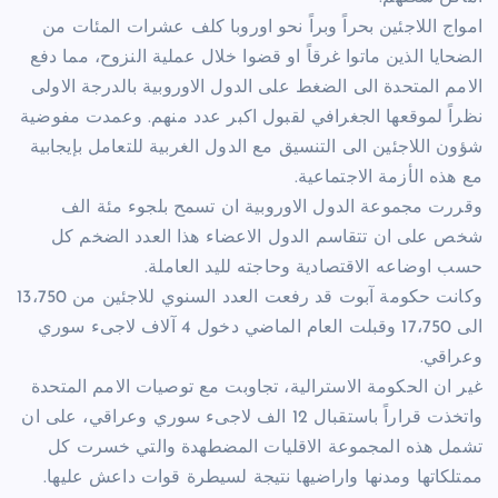
امواج اللاجئين بحراً وبراً نحو اوروبا كلف عشرات المئات من
الضحايا الذين ماتوا غرقاً او قضوا خلال عملية النزوح، مما دفع
الامم المتحدة الى الضغط على الدول الاوروبية بالدرجة الاولى
نظراً لموقعها الجغرافي لقبول اكبر عدد منهم. وعمدت مفوضية
شؤون اللاجئين الى التنسيق مع الدول الغربية للتعامل بإيجابية
مع هذه الأزمة الاجتماعية.
وقررت مجموعة الدول الاوروبية ان تسمح بلجوء مئة الف
شخص على ان تتقاسم الدول الاعضاء هذا العدد الضخم كل
حسب اوضاعه الاقتصادية وحاجته لليد العاملة.
وكانت حكومة آبوت قد رفعت العدد السنوي للاجئين من 13،750
الى 17،750 وقبلت العام الماضي دخول 4 آلاف لاجىء سوري
وعراقي.
غير ان الحكومة الاسترالية، تجاوبت مع توصيات الامم المتحدة
واتخذت قراراً باستقبال 12 الف لاجىء سوري وعراقي، على ان
تشمل هذه المجموعة الاقليات المضطهدة والتي خسرت كل
ممتلكاتها ومدنها واراضيها نتيجة لسيطرة قوات داعش عليها.