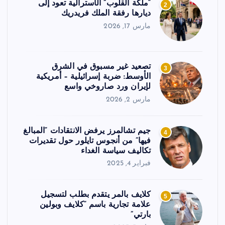
“ملكة القلوب” الأسترالية تعود إلى
2
ديارها رفقة الملك فريدريك
مارس 17, 2026
تصعيد غير مسبوق في الشرق
3
الأوسط: ضربة إسرائيلية – أمريكية
لإيران ورد صاروخي واسع
مارس 2, 2026
جيم تشالمرز يرفض الانتقادات “المبالغ
4
فيها” من أنجوس تايلور حول تقديرات
تكاليف سياسة الغداء
فبراير 4, 2025
كلايف بالمر يتقدم بطلب لتسجيل
5
علامة تجارية باسم “كلايف وبولين
بارتي”