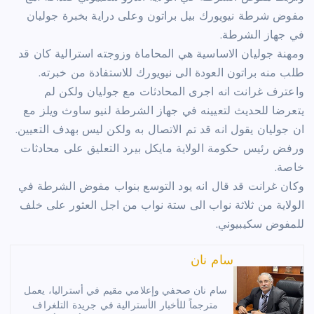
مفوض شرطة نيويورك بيل براتون وعلى دراية بخبرة جوليان
في جهاز الشرطة.
ومهنة جوليان الاساسية هي المحاماة وزوجته استرالية كان قد
طلب منه براتون العودة الى نيويورك للاستفادة من خبرته.
واعترف غرانت انه اجرى المحادثات مع جوليان ولكن لم
يتعرضا للحديث لتعيينه في جهاز الشرطة لنيو ساوث ويلز مع
ان جوليان يقول انه قد تم الاتصال به ولكن ليس بهدف التعيين.
ورفض رئيس حكومة الولاية مايكل بيرد التعليق على محادثات
خاصة.
وكان غرانت قد قال انه يود التوسع بنواب مفوض الشرطة في
الولاية من ثلاثة نواب الى ستة نواب من اجل العثور على خلف
للمفوض سكيبيوني.
سام نان
سام نان صحفي وإعلامي مقيم في أستراليا، يعمل
مترجماً للأخبار الأسترالية في جريدة التلغراف