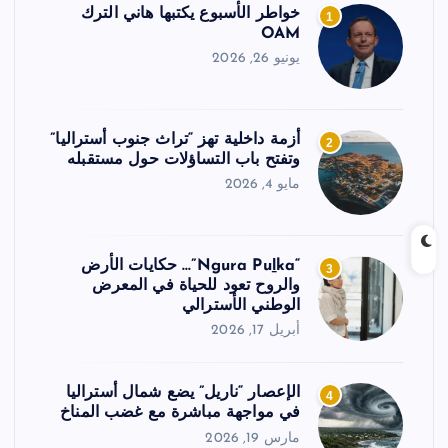
خواطر الأسبوع يكتبها هاني الترك
1
OAM
يونيو 26, 2026
أزمة داخلية تهز “تراث جنوب أستراليا”
2
وتفتح باب التساؤلات حول مستقبله
مايو 4, 2026
“Ngura Puḻka”… حكايات الأرض
3
والروح تعود للحياة في المعرض
الوطني الأسترالي
أبريل 17, 2026
الإعصار “ناريل” يضع شمال أستراليا
4
في مواجهة مباشرة مع غضب المناخ
مارس 19, 2026