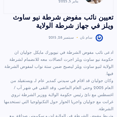
يناير 5, 2025
تعيين نائب مفوض شرطة نيو ساوث
ويلز في جهاز شرطة الولاية
سام نان
سبتمبر 28, 2015
ادعى نائب مفوض الشرطة في نيويورك مايكل جوليان ان
حكومة نيو ساوث ويلز اجرت اتصالات معه للانضمام لشرطة
الولاية لنيو ساوث ويلز ليصبح ضمن ستة نواب لمفوض الشرطة
فيها.
وكان جوليان قد اقام في سيدني كمدير عام لـ ويستفيلد من
العام 2005 وحتى العام الماضي. وقد التقى في شهر آب /
اغسطس مع نائ رئيس حكومة الولاية ووزير الشرطة تروي
غرانت مع جوليان واجريا الحوار حول التكنولوجيا التي تستخدمها
الشرطة.
وتربط مفوض الشرطة في الولاية اندرو سكبيوني صداقة .مع