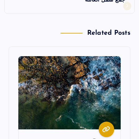
جمع شمل العائلة
ا
ل
Related Posts
م
ق
ا
ل
ا
ت