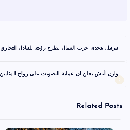
ت
تيرنبل يتحدى حزب العمال لطرح رؤيته للتبادل التجاري
ص
فّ
وارن آنتش يعلن ان عملية التصويت على زواج المثليين
ح
ا
Related Posts
ل