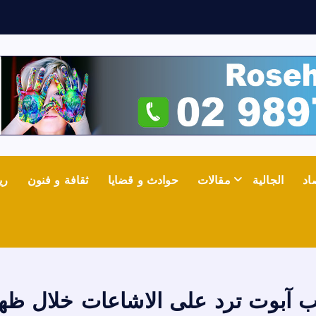
ي
ه
اد
الجالية
مقالات
حوادث و قضايا
ثقافة و فنون
ري
 آبوت ترد على الاشاعات خلال ظهو