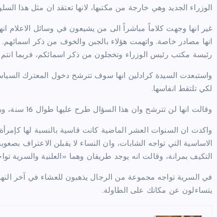
الوزراء الجديد وهي خارجة من مكتبها، لانها تعتقد ان مثل هذا السل
غير انها وجهت كلاماً مباشراً الى من يشيعون في وسائل الاعلام 
انها مصادر خاصة. واتهمت هؤلاء بالجبن والخوف من ذكر اسمائهم. 
رئيسة مكتب رئيس الوزراء وتخجلون من ذكر اسمائكم، فربما انتم لا
واستبعدت السيدة كرادلين انها سوف تترشح دخول المعترك السياسي،
لكي تلتقط انفاسها.
وقالت انها لن تترشح وان هذا السؤال طرح عليها طوال 16 سنة، وهي ستنطلق في حياتها وستقوم بعمل ما تسمع من خلاله صوتها.
واكدت ان السنوات العشر الماضية كانت قاسية بالنسبة لها كإمرأة 
الاساسية التي تواجه الشابات، وان النساء لا يقبلن الاعتراف بصعوبة 
التكيف بمرانة، وقالت انه يوجد طريقان وهما «العلنية والسرية توا
في السرية تواجه مجموعة من الرجال يذهبون للعشاء في آخر النهار 
يتساءلون عن مكانك على الطاولة.