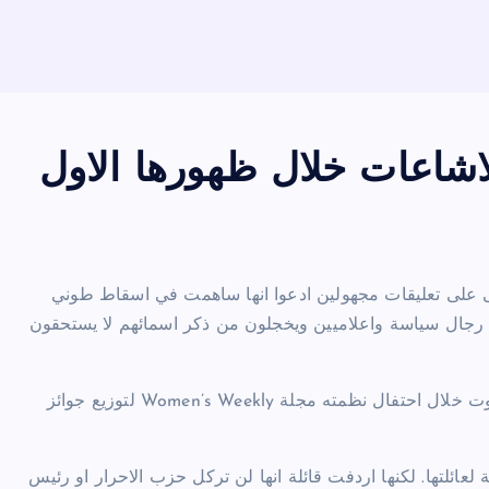
اشاعات خلال ظهورها الاول
ى على تعليقات مجهولين ادعوا انها ساهمت في اسقاط طوني
 رجال سياسة واعلاميين ويخجلون من ذكر اسمائهم لا يستحقون
وكانت الآنسة كرادلين قد ظهرت للمرة الاولى منذ الانقلاب على آبوت خلال احتفال نظمته مجلة Women’s Weekly لتوزيع جوائز
عائلتها. لكنها اردفت قائلة انها لن تركل حزب الاحرار او رئيس