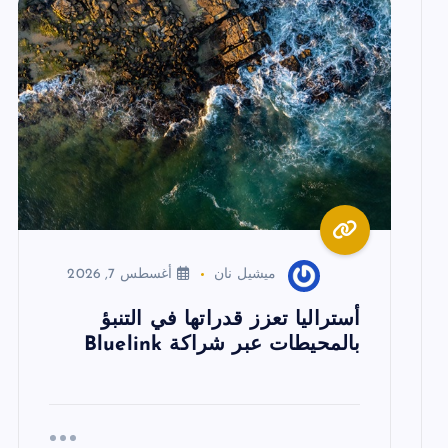
م
ق
ا
ل
ا
ميشيل نان
أغسطس 7, 2026
ت
أستراليا تعزز قدراتها في التنبؤ
بالمحيطات عبر شراكة Bluelink