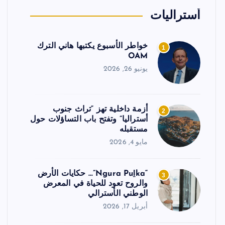
أستراليات
خواطر الأسبوع يكتبها هاني الترك
1
OAM
يونيو 26, 2026
أزمة داخلية تهز “تراث جنوب
2
أستراليا” وتفتح باب التساؤلات حول
مستقبله
مايو 4, 2026
“Ngura Puḻka”… حكايات الأرض
3
والروح تعود للحياة في المعرض
الوطني الأسترالي
أبريل 17, 2026