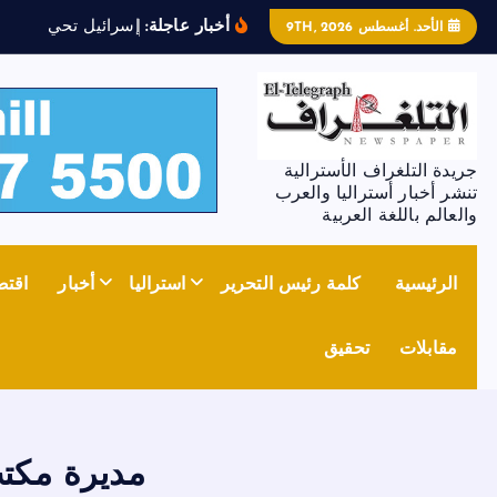
أخبار عاجلة:
إ
س
ر
ا
ئ
ي
ل
ت
ح
ي
ي
م
ل
ف
الأحد. أغسطس 9TH, 2026
جريدة التلغراف الأسترالية
تنشر أخبار أستراليا والعرب
والعالم باللغة العربية
الرئيسية
كلمة رئيس التحرير
استراليا
أخبار
اقتص
مقابلات
تحقيق
مديرة مكتب