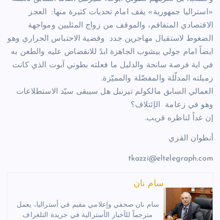
«استراليا جمهورية» يقف امام تحديات كثيرة منها: العجز
الاقتصادي المتفاقم، والموقف من زواج المثليين ومواجهة
الضغوط لاستقبال مهاجرين جدد وقضية الاحتباس الحراري وهو
ايضاً امام جولي بيشوب الجاهزة ابدً للانقضاض عليه والطعن به
في اية فرصة سانحة والدليل ما فعلته بطوني آبوت الذي كانت
زميلته المدلّلة والمفضّلة والمميّزة.
العمالي السابق مالكولم تيرنبل هل سيبقى سيّد الاستطلاعات
وهو في زعامة الإئتلاف؟
إن غداً لناظره قريب.
أنطوان القزي
tkazzi@eltelegraph.com
سام نان
سام نان صحفي وإعلامي مقيم في أستراليا، يعمل
مترجماً للأخبار الأسترالية في جريدة التلغراف