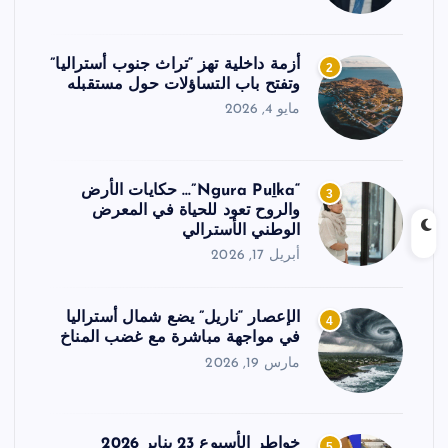
أزمة داخلية تهز “تراث جنوب أستراليا”
2
وتفتح باب التساؤلات حول مستقبله
مايو 4, 2026
“Ngura Puḻka”… حكايات الأرض
3
والروح تعود للحياة في المعرض
الوطني الأسترالي
أبريل 17, 2026
الإعصار “ناريل” يضع شمال أستراليا
4
في مواجهة مباشرة مع غضب المناخ
مارس 19, 2026
خواطر الأسبوع 23 يناير 2026
5