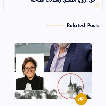
حول زواج المثليين والتبدلات المناخية
ا
ل
Related Posts
م
ق
ا
ل
ا
ت