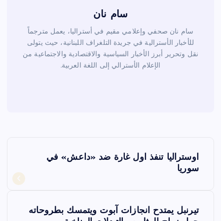
سام نان
سام نان صحفي وإعلامي مقيم في أستراليا، يعمل مترجماً
للأخبار الأسترالية في جريدة التلغراف اللبنانية، حيث يتولى
نقل وتحرير أبرز الأخبار السياسية والاقتصادية والاجتماعية من
الإعلام الأسترالي إلى اللغة العربية.
ت
اوستراليا تنفذ اول غارة ضد «داعش» في
ص
سوريا
فّ
تيرنبل يمتدح انجازات آبوت ويتمسك بطروحاته
ح