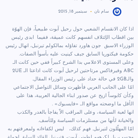
سام نان
سبتمبر 18, 2015
اذا كان الانقسام الشعبي حول رحيل آبوت طبيعياً، فإن الهوّة
بين اقطاب الإئتلاف انفسهم كانت عميقة، ففيما ابدى رئيس
الوزراء الاسبق جون هاورد تفاؤله بمالكولم تيرنبل، انهال رئيس
حكومة فيكتوريا السابق جيف كينيت عليه بأسوأ الصفات.
وعلى المستوى الاعلامي بدا الشرخ كبيراً ففي حين كانت الـ
ABC وفيرفاكس مرتاحتين لرحيل آبوت كانت اذاعتا الـ 2UE
والـ2GB في حالة حداد على رئيس الوزراء المقال.
امّا على الجانب العربي فأظهرت وسائل التواصل الاجتماعي
وكأن كابوساً ازيح عن صدور ابناء الجالية العربية، هذا على
الأقل ما اوضحته مواقع الـ «فايسبوك» .
انها لعبة السياسة، وعلى المراقب الاّ يفاجأ بالغدر والكذب
والخيانة لأنها من مستلزمات السياسة وللأسف.
امّا المهلّلون لتيرنبل. فهم كذلك، ليس لكفاءاته ولمعرفتهم به
وحسب، بل لكرههم لطوني آبوت، فتيرنبل القائد السابق لحملة