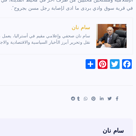
الإسلامية ومسلحين محليين من طرف آخر في محيط المدينة، في و
في قرية سوق وادي بردى ما ادى لإصابة رجل مسن بجروح”.
سام نان
سام نان صحفي وإعلامي مقيم في أستراليا، يعمل مترج
نقل وتحرير أبرز الأخبار السياسية والاقتصادية والاجت
S
Pi
T
F
h
nt
wi
a
ar
er
tt
c
e
es
er
e
t
b
o
o
k
سام نان