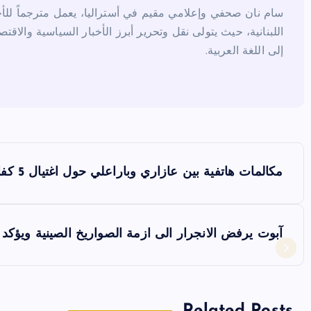
سام نان صحفي وإعلامي مقيم في أستراليا، يعمل مترجماً للأخب
اللبنانية، حيث يتولى نقل وتحرير أبرز الأخبار السياسية والاقتص
إلى اللغة العربية.
ت
مكالمات هاتفية بين عازاري وباراعلي حول اغتيال 5 كفار شهرياً
ص
فّ
آبوت يرفض الانجرار الى ازمة الصواريخ الصينية ويؤك
ح
Related Posts