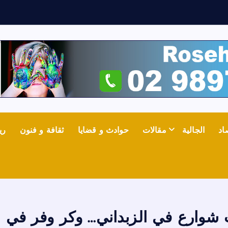
ف
اد
الجالية
مقالات
حوادث و قضايا
ثقافة و فنون
ري
شوارع في الزبداني… وكر وفر في 