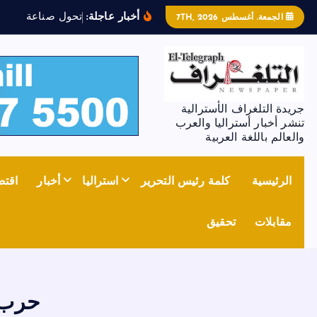
أخبار عاجلة:
ت
ح
و
ل
ص
ن
ا
ع
ة
ا
ل
ص
ل
ب
الجمعة. أغسطس 7TH, 2026
جريدة التلغراف الأسترالية
تنشر أخبار أستراليا والعرب
والعالم باللغة العربية
الرئيسية
كلمة رئيس التحرير
استراليا
أخبار
اقتص
مقابلات
تحقيق
حرب 