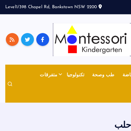
Level1/398 Chapel Rd, Bankstown NSW 2200
اضة
طب وصحة
تكنولوجيا
متفرقات
حلب