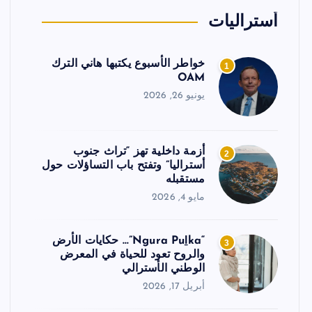
أستراليات
خواطر الأسبوع يكتبها هاني الترك
1
OAM
يونيو 26, 2026
أزمة داخلية تهز “تراث جنوب
2
أستراليا” وتفتح باب التساؤلات حول
مستقبله
مايو 4, 2026
“Ngura Puḻka”… حكايات الأرض
3
والروح تعود للحياة في المعرض
الوطني الأسترالي
أبريل 17, 2026