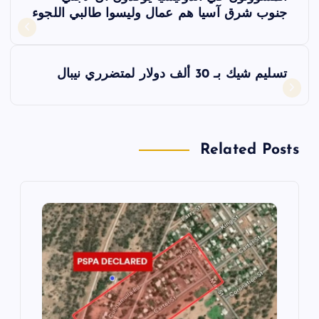
ص
جنوب شرق آسيا هم عمال وليسوا طالبي اللجوء
فّ
تسليم شيك بـ 30 ألف دولار لمتضرري نيبال
ح
ا
Related Posts
ل
م
ق
ا
ل