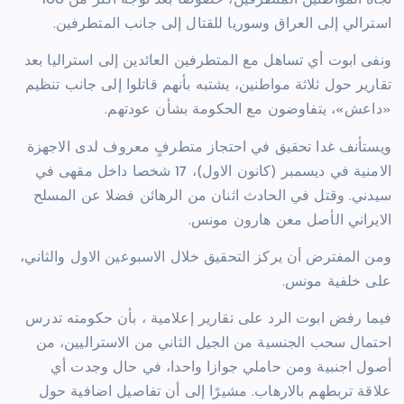
تجاه المواطنين المتطرفين، خصوصا بعد توجه أكثر من 100
استرالي إلى العراق وسوريا للقتال إلى جانب المتطرفين.
ونفى ابوت أي تساهل مع المتطرفين العائدين إلى استراليا بعد
تقارير حول ثلاثة مواطنين، يشتبه بأنهم قاتلوا إلى جانب تنظيم
«داعش»، يتفاوضون مع الحكومة بشأن عودتهم.
ويستأنف غدا تحقيق في احتجاز متطرفٍ معروف لدى الاجهزة
الامنية في ديسمبر (كانون الاول)، 17 شخصا داخل مقهى في
سيدني. وقتل في الحادث اثنان من الرهائن فضلا عن المسلح
الايراني الأصل معن هارون مونس.
ومن المفترض أن يركز التحقيق خلال الاسبوعين الاول والثاني،
على خلفية مونس.
فيما رفض ابوت الرد على تقارير إعلامية ، بأن حكومته تدرس
احتمال سحب الجنسية من الجيل الثاني من الاستراليين، من
أصول اجنبية ومن حاملي جوازا واحدا، في حال وجدت أي
علاقة تربطهم بالارهاب. مشيرًا إلى أن تفاصيل اضافية حول