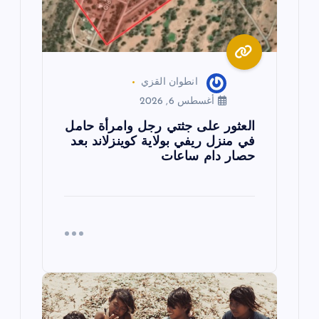
ا
ت
انطوان القزي
أغسطس 6, 2026
العثور على جثتي رجل وامرأة حامل
في منزل ريفي بولاية كوينزلاند بعد
حصار دام ساعات