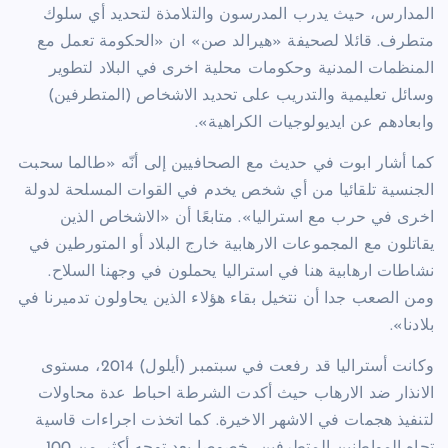
المدارس، حيث يدرب المدرسون والتلامذة لتحديد أي سلوك
متطرف. قائلا لصحيفة «هيرالد صن» ان «الحكومة تعمل مع
المنظمات المدنية وحكومات محلية اخرى في البلاد لتطوير
وسائل تعليمية والتدريب على تحديد الاشخاص (المتطرفين)
وابعادهم عن ايديولوجيات الكراهية».
كما أشار ابوت في حديث مع الصحافيين إلى أنّه «طالما سحبت
الجنسية تلقائيا من أي شخص يخدم في القوات المسلحة لدولة
اخرى في حرب مع استراليا». متابعًا أن «الاشخاص الذين
يقاتلون مع المجموعات الارهابية خارج البلاد أو المتورطين في
نشاطات ارهابية هنا في استراليا يحملون في وجهنا السلاح.
ومن الصعب جدا أن نتخيل بقاء هؤلاء الذين يحاولون تدميرنا في
بلادنا».
وكانت أستراليا قد رفعت في سبتمبر (أيلول) 2014، مستوى
الانذار ضد الارهاب حيث أكدت الشرطة احباط عدة محاولات
لتنفيذ هجمات في الاشهر الاخيرة. كما اتخذت اجراءات قاسية