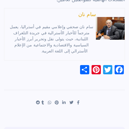
السجلات الهاتفية للمواطنين لعامين.
سام نان
سام نان صحفي وإعلامي مقيم في أستراليا، يعمل
مترجماً للأخبار الأسترالية في جريدة التلغراف
اللبنانية، حيث يتولى نقل وتحرير أبرز الأخبار
السياسية والاقتصادية والاجتماعية من الإعلام
الأسترالي إلى اللغة العربية.
S
Pi
T
F
h
nt
wi
a
ar
er
tt
c
e
es
er
e
t
b
o
o