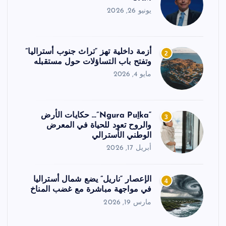
يونيو 26, 2026
أزمة داخلية تهز “تراث جنوب أستراليا”
2
وتفتح باب التساؤلات حول مستقبله
مايو 4, 2026
“Ngura Puḻka”… حكايات الأرض
3
والروح تعود للحياة في المعرض
الوطني الأسترالي
أبريل 17, 2026
الإعصار “ناريل” يضع شمال أستراليا
4
في مواجهة مباشرة مع غضب المناخ
مارس 19, 2026