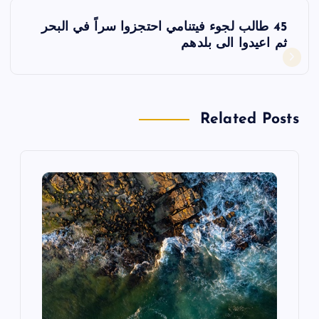
فّ
45 طالب لجوء فيتنامي احتجزوا سراً في البحر
ح
ثم اعيدوا الى بلدهم
ا
ل
Related Posts
م
ق
ا
ل
ا