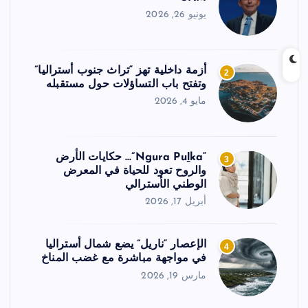
يونيو 26, 2026
أزمة داخلية تهز “تراث جنوب أستراليا”
2
وتفتح باب التساؤلات حول مستقبله
مايو 4, 2026
“Ngura Puḻka”… حكايات الأرض
3
والروح تعود للحياة في المعرض
الوطني الأسترالي
أبريل 17, 2026
الإعصار “ناريل” يضع شمال أستراليا
4
في مواجهة مباشرة مع غضب المناخ
مارس 19, 2026