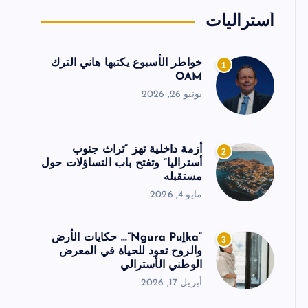
أستراليات
خواطر الأسبوع يكتبها هاني الترك
1
OAM
يونيو 26, 2026
أزمة داخلية تهز “تراث جنوب
2
أستراليا” وتفتح باب التساؤلات حول
مستقبله
مايو 4, 2026
“Ngura Puḻka”… حكايات الأرض
3
والروح تعود للحياة في المعرض
الوطني الأسترالي
أبريل 17, 2026