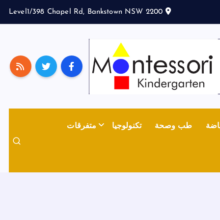
Level1/398 Chapel Rd, Bankstown NSW 2200
اضة
طب وصحة
تكنولوجيا
متفرقات