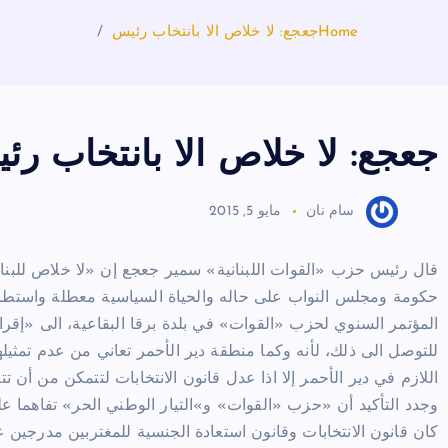
Home
جعجع: لا خلاص الا بانتخاب رئيس
جعجع: لا خلاص الا بانتخاب رئ
سام نان
مايو 5, 2015
قال رئيس حزب «القوات اللبنانية» سمير جعجع إن «لا خلاص للبنا
حكومة ومجلس النواب على حاله والحياة السياسية معطلة واستطراد
المؤتمر السنوي لحزب «القوات» في بلدة برقا البقاعية، الى «إقرار ق
للتوصل الى ذلك، لأنه وكما منطقة دير الأحمر تعاني من عدم تمثيل
اللازم في دير الأحمر إلا اذا عدل قانون الانتخابات لتتمكن من أن ت
وجدد التأكيد أن «حزب «القوات» و»التيار الوطني الحر» تفاهما عل
كان قانون الانتخابات وقانون استعادة الجنسية للمغتربين مدرجين 