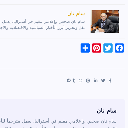
سام نان
سام نان صحفي وإعلامي مقيم في أستراليا، يعمل مترج
نقل وتحرير أبرز الأخبار السياسية والاقتصادية والاجت
S
Pi
T
F
h
nt
wi
a
ar
er
tt
c
e
es
er
e
t
b
o
o
k
سام نان
سام نان صحفي وإعلامي مقيم في أستراليا، يعمل مترجماً للأخب