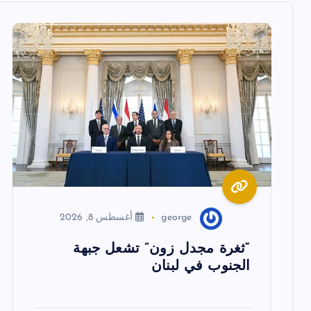
ل
م
ق
ا
ل
ا
george
أغسطس 8, 2026
ت
“ثغرة مجدل زون” تشعل جبهة
الجنوب في لبنان