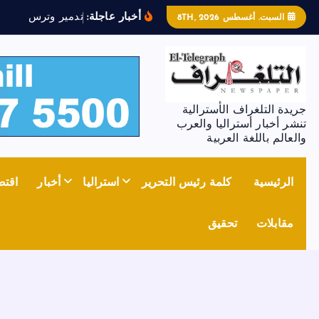
أخبار عاجلة:
ت
د
م
ي
ر
و
ت
ر
س
ي
م
ل
ل
ج
غ
السبت. أغسطس 8TH, 2026
جريدة التلغراف الأسترالية
تنشر أخبار أستراليا والعرب
والعالم باللغة العربية
الرئيسية
كلمة رئيس التحرير
استراليا
أخبار
اقتص
مقابلات
تحقيق