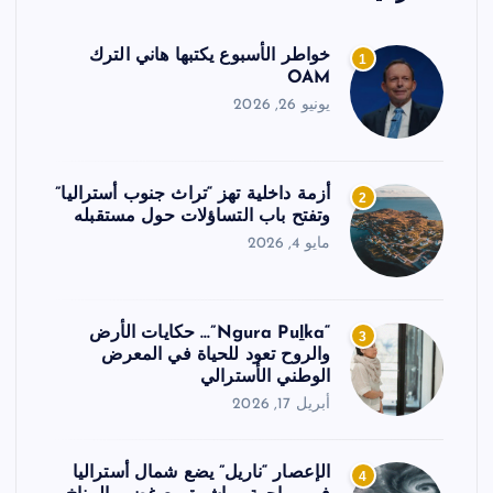
خواطر الأسبوع يكتبها هاني الترك
1
OAM
يونيو 26, 2026
أزمة داخلية تهز “تراث جنوب أستراليا”
2
وتفتح باب التساؤلات حول مستقبله
مايو 4, 2026
“Ngura Puḻka”… حكايات الأرض
3
والروح تعود للحياة في المعرض
الوطني الأسترالي
أبريل 17, 2026
الإعصار “ناريل” يضع شمال أستراليا
4