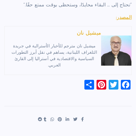
“تحتاج إلى … البقاء محايدًا، وستحظى بوقت ممتع حقًا.”
المصدر:
ميشيل نان
ميشيل نان مترجم للأخبار الأسترالية في جريدة
التلغراف اللبنانية، يساهم في نقل أبرز التطورات
السياسية والاقتصادية في أستراليا إلى القارئ
العربي.
S
Pi
T
F
h
nt
wi
a
ar
er
tt
c
e
es
er
e
t
b
o