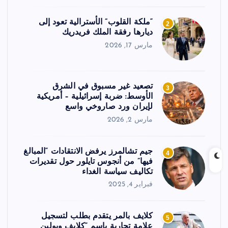
“ملكة القلوب” الأسترالية تعود إلى
2
ديارها رفقة الملك فريدريك
مارس 17, 2026
تصعيد غير مسبوق في الشرق
3
الأوسط: ضربة إسرائيلية – أمريكية
لإيران ورد صاروخي واسع
مارس 2, 2026
جيم تشالمرز يرفض الانتقادات “المبالغ
4
فيها” من أنجوس تايلور حول تقديرات
تكاليف سياسة الغداء
فبراير 4, 2025
كلايف بالمر يتقدم بطلب لتسجيل
5
علامة تجارية باسم “كلايف وبولين