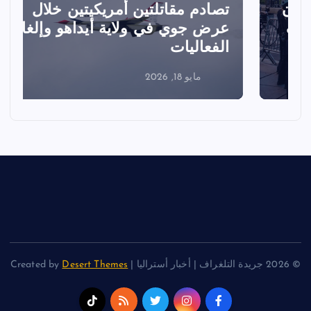
تصادم مقاتلتين أمريكيتين خلال
ا
عرض جوي في ولاية أيداهو وإلغاء
الفعاليات
ا
مايو 18, 2026
© 2026 جريدة التلغراف | أخبار أستراليا | Created by
Desert Themes