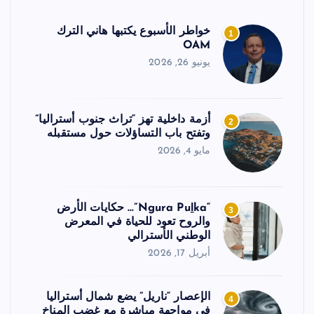
خواطر الأسبوع يكتبها هاني الترك
1
OAM
يونيو 26, 2026
أزمة داخلية تهز “تراث جنوب أستراليا”
2
وتفتح باب التساؤلات حول مستقبله
مايو 4, 2026
“Ngura Puḻka”… حكايات الأرض
3
والروح تعود للحياة في المعرض
الوطني الأسترالي
أبريل 17, 2026
الإعصار “ناريل” يضع شمال أستراليا
4
في مواجهة مباشرة مع غضب المناخ