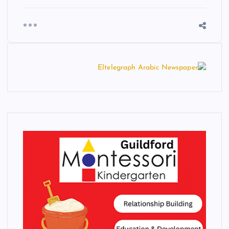
t
b
o
o
k