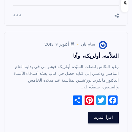
سام نان
أكتوبر 9, 2015
العلاّمة، أولريكه، وأنا
رغيد النحّاس اتصلت السيّدة أولريكه فيشر بي في بداية العام
الماضي ودعتني إلى كتابة فصل في كتاب يعدّه أصدقاء الأستاذ
الدكتور مانفريد يورغنسن بمناسبة عيد ميلاده الخامس
والسبعين، سيقدّم له…
S
Pi
T
F
h
nt
wi
a
ar
er
tt
c
اقرأ المزيد
e
es
er
e