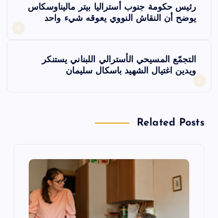
رئيس حكومة جنوب أستراليا بيتر ماليناوسكاس
ص
يوضح أن النقاش النووي يعوقه شيء واحد
فّ
التجمّع المسيحي الأسترالي اللبناني يستنكر
ح
ويدين اغتيال الشهيد باسكال سليمان
ا
ل
Related Posts
م
ق
ا
ل