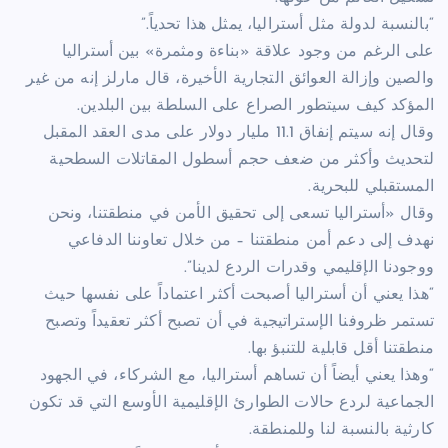
“بالنسبة لدولة مثل أستراليا، يمثل هذا تحدياً.”
على الرغم من وجود علاقة «بناءة ومثمرة» بين أستراليا
والصين وإزالة العوائق التجارية الأخيرة، قال مارلز إنه من غير
المؤكد كيف سيتطور الصراع على السلطة بين البلدين.
وقال إنه سيتم إنفاق 11.1 مليار دولار على مدى العقد المقبل
لتحديث وأكثر من ضعف حجم أسطول المقاتلات السطحية
المستقبلي للبحرية.
وقال «أستراليا تسعى إلى تحقيق الأمن في منطقتنا، ونحن
نهدف إلى دعم أمن منطقتنا – من خلال تعاوننا الدفاعي
ووجودنا الإقليمي وقدرات الردع لدينا”.
“هذا يعني أن أستراليا أصبحت أكثر اعتماداً على نفسها حيث
تستمر ظروفنا الإستراتيجية في أن تصبح أكثر تعقيداً وتصبح
منطقتنا أقل قابلية للتنبؤ بها.
“وهذا يعني أيضاً أن تساهم أستراليا، مع الشركاء، في الجهود
الجماعية لردع حالات الطوارئ الإقليمية الأوسع التي قد تكون
كارثية بالنسبة لنا وللمنطقة.