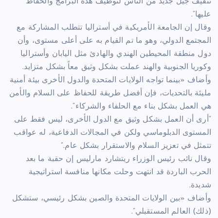
تثقيف جيل جديد من الناس لتوظيف هذه البرامج والحفاظ
عليها”.
وقال إن الجامعة الأمريكية في أستراليا تتطلب المشاركة مع
المجتمع الدولي، وهو ما تم القيام به على أعلى مستوى، وأن
دول منطقة المحيطين الهندي والهادئ مثل اليابان وأستراليا
وكوريا الجنوبية والهند عملت بشكل وثيق معاً بشكل متزايد.
وأضاف «بينما تواجه الولايات المتحدة والدول الأخرى بيئة أمنية
مليئة بالتحديات، فإن أفضل طريقة للحفاظ على السلام والأمن
هي العمل بشكل بناء مع الحلفاء والشركاء”.
“أرى أن العمل بشكل وثيق مع الدول الأخرى، ليس فقط على
المستوى الدبلوماسي ولكن في المجالات الدفاعية، له عواقب
تتمثل في تعزيز السلام والاستقرار بشكل عام.”
وقال نائب رئيس الوزراء ريتشارد مارليس إن حقبة ما بعد
الحرب الباردة قد انتهت وحلت مكانها منافسة استراتيجية
شديدة.
وأضاف «بين الولايات المتحدة والصين بشكل رئيسي، ستشكل
(ذلك) العالم المستقبلي”.