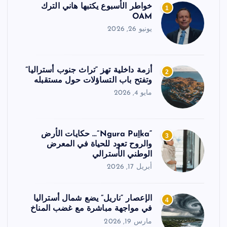
خواطر الأسبوع يكتبها هاني الترك
1
OAM
يونيو 26, 2026
أزمة داخلية تهز “تراث جنوب أستراليا”
2
وتفتح باب التساؤلات حول مستقبله
مايو 4, 2026
“Ngura Puḻka”… حكايات الأرض
3
والروح تعود للحياة في المعرض
الوطني الأسترالي
أبريل 17, 2026
الإعصار “ناريل” يضع شمال أستراليا
4
في مواجهة مباشرة مع غضب المناخ
مارس 19, 2026