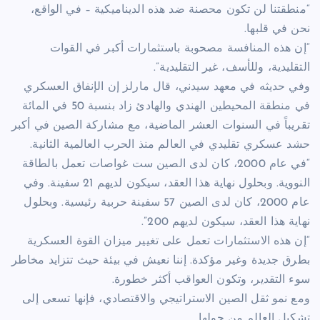
“منطقتنا لن تكون محصنة ضد هذه الديناميكية – في الواقع،
نحن في قلبها.
“إن هذه المنافسة مصحوبة باستثمارات أكبر في القوات
التقليدية، وللأسف، غير التقليدية”.
وفي حديثه في معهد سيدني، قال مارلز إن الإنفاق العسكري
في منطقة المحيطين الهندي والهادئ زاد بنسبة 50 في المائة
تقريباً في السنوات العشر الماضية، مع مشاركة الصين في أكبر
حشد عسكري تقليدي في العالم منذ الحرب العالمية الثانية.
“في عام 2000، كان لدى الصين ست غواصات تعمل بالطاقة
النووية. وبحلول نهاية هذا العقد، سيكون لديهم 21 سفينة. وفي
عام 2000، كان لدى الصين 57 سفينة حربية رئيسية. وبحلول
نهاية هذا العقد، سيكون لديهم 200”.
“إن هذه الاستثمارات تعمل على تغيير ميزان القوة العسكرية
بطرق جديدة وغير مؤكدة. إننا نعيش في بيئة حيث تتزايد مخاطر
سوء التقدير، وتكون العواقب أكثر خطورة.
ومع نمو ثقل الصين الاستراتيجي والاقتصادي، فإنها تسعى إلى
تشكيل العالم من حولها.